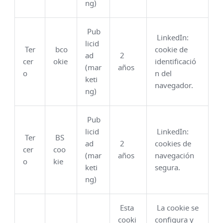
ng)
Pub
LinkedIn:
licid
Ter
bco
cookie de
ad
2
cer
okie
identificació
(mar
años
o
n del
keti
navegador.
ng)
Pub
licid
LinkedIn:
Ter
BS
ad
2
cookies de
cer
coo
(mar
años
navegación
o
kie
keti
segura.
ng)
Esta
La cookie se
cooki
configura y