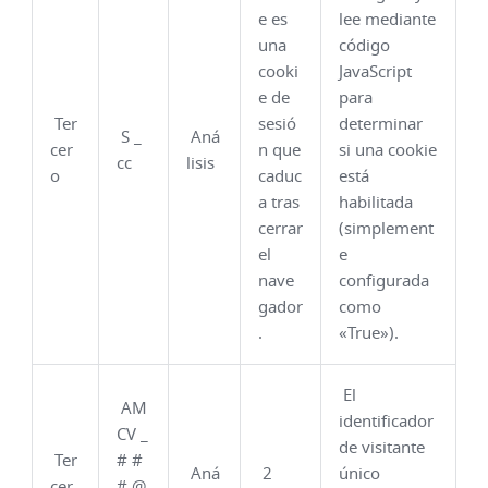
e es
lee mediante
una
código
cooki
JavaScript
e de
para
Ter
sesió
determinar
S _
Aná
cer
n que
si una cookie
cc
lisis
o
caduc
está
a tras
habilitada
cerrar
(simplement
el
e
nave
configurada
gador
como
.
«True»).
El
AM
identificador
CV _
de visitante
Ter
# #
Aná
2
único
cer
# @