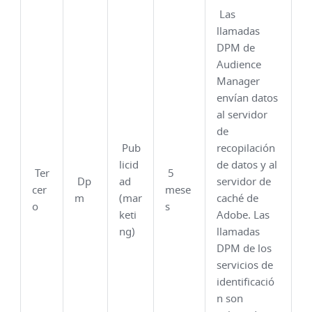
Las
llamadas
DPM de
Audience
Manager
envían datos
al servidor
de
Pub
recopilación
licid
de datos y al
Ter
5
Dp
ad
servidor de
cer
mese
m
(mar
caché de
o
s
keti
Adobe. Las
ng)
llamadas
DPM de los
servicios de
identificació
n son