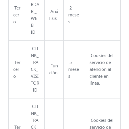
RDA
Ter
2
R _
Aná
cer
mese
WE
lisis
o
s
B _
ID
CLI
NK_
Cookies del
Ter
TRA
5
servicio de
Fun
cer
CK_
mese
atención al
ción
o
VISI
s
cliente en
TOR
línea.
_ID
CLI
NK_
TRA
Cookies del
Ter
CK_
servicio de