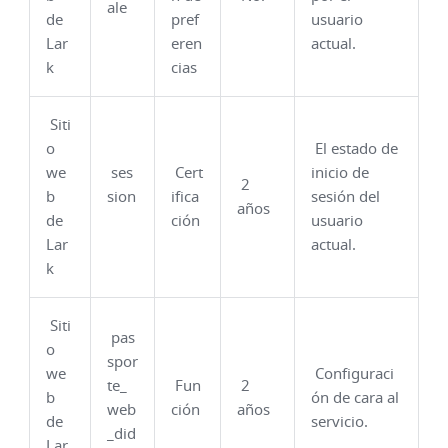
ale
de
pref
usuario
Lar
eren
actual.
k
cias
Siti
o
El estado de
we
ses
Cert
inicio de
2
b
sion
ifica
sesión del
años
de
ción
usuario
Lar
actual.
k
Siti
pas
o
spor
we
Configuraci
te_
Fun
2
b
ón de cara al
web
ción
años
de
servicio.
_did
Lar