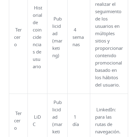
realizar el
Hist
seguimiento
orial
Pub
de los
de
licid
usuarios en
Ter
coin
4
ad
múltiples
cer
cide
sema
(mar
sitios y
o
ncia
nas
keti
proporcionar
s de
ng)
contenido
usu
promocional
ario
basado en
los hábitos
del usuario.
Pub
licid
LinkedIn:
Ter
LiD
ad
1
para las
cer
C
(mar
día
rutas de
o
keti
navegación.