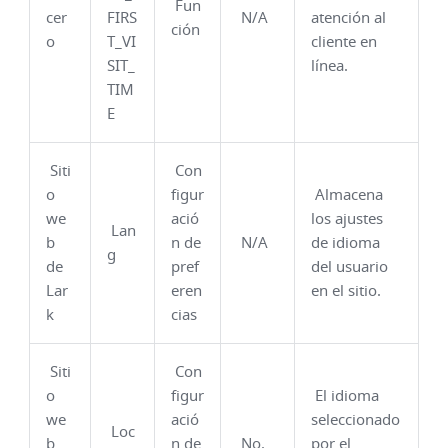
Fun
cer
FIRS
N/A
atención al
ción
o
T_VI
cliente en
SIT_
línea.
TIM
E
Siti
Con
o
figur
Almacena
we
ació
los ajustes
Lan
b
n de
N/A
de idioma
g
de
pref
del usuario
Lar
eren
en el sitio.
k
cias
Siti
Con
o
figur
El idioma
we
ació
seleccionado
Loc
b
n de
No.
por el