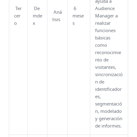
ayuda a
Ter
De
6
Audience
Aná
cer
mde
mese
Manager a
lisis
o
x
s
realizar
funciones
básicas
como
reconocimie
nto de
visitantes,
sincronizació
n de
identificador
es,
segmentació
n, modelado
y generación
de informes.