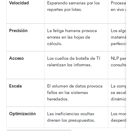
Velocidad
Esperando semanas por los 
Procesando 
reportes por lotes.
en vivo al 
Precisión
La fatiga humana provoca 
Los algorit
errores en las hojas de 
matemática
cálculo.
perfección
Acceso
Los cuellos de botella de TI 
NLP permit
ralentizan los informes.
consulte b
Escala
El volumen de datos provoca 
La computa
fallos en los sistemas 
se escala d
heredados.
dinámica.
Optimización
Las ineficiencias ocultas 
Los modelo
drenan los presupuestos.
desperdici