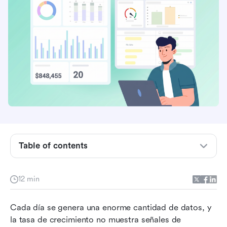
Conclusiones clave
Table of contents
¿Qué es la IA para el análisis de datos?
12 min
¿De qué manera se puede utilizar la IA en las
diferentes etapas del flujo de trabajo de análisis
Cada día se genera una enorme cantidad de datos, y 
de datos?
la tasa de crecimiento no muestra señales de 