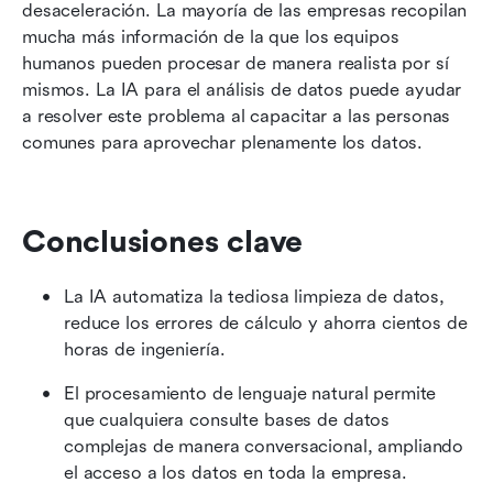
¿Cuáles son los diferentes tipos de análisis de
desaceleración. La mayoría de las empresas recopilan 
datos de IA?
mucha más información de la que los equipos 
humanos pueden procesar de manera realista por sí 
Herramientas de IA para análisis de datos
mismos. La IA para el análisis de datos puede ayudar 
a resolver este problema al capacitar a las personas 
¿Cuáles son los beneficios del análisis de datos
comunes para aprovechar plenamente los datos.
con IA?
Reflexiones finales
Preguntas frecuentes
Conclusiones clave
Lecturas relacionadas
La IA automatiza la tediosa limpieza de datos, 
reduce los errores de cálculo y ahorra cientos de 
horas de ingeniería.
El procesamiento de lenguaje natural permite 
que cualquiera consulte bases de datos 
complejas de manera conversacional, ampliando 
el acceso a los datos en toda la empresa.