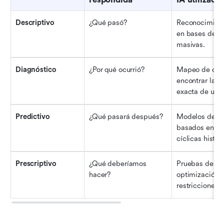
Descriptivo
¿Qué pasó?
Reconocimient
en bases de da
masivas.
Diagnóstico
¿Por qué ocurrió?
Mapeo de corr
encontrar la ca
exacta de una
Predictivo
¿Qué pasará después?
Modelos de pr
basados en te
cíclicas histór
Prescriptivo
¿Qué deberíamos 
Pruebas de alg
hacer?
optimización c
restricciones.