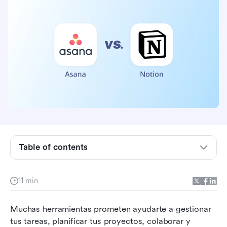
Notion vs. Asana en resumen
¿Cuál tiene las mejores características?
Table of contents
¿Cuál tiene las mejores integraciones?
¿Cuál tiene mejores opciones de precios?
11 min
¿Cuál tiene el mejor soporte?
Muchas herramientas prometen ayudarte a gestionar 
¿Cuál es más fácil para comenzar?
tus tareas, planificar tus proyectos, colaborar y 