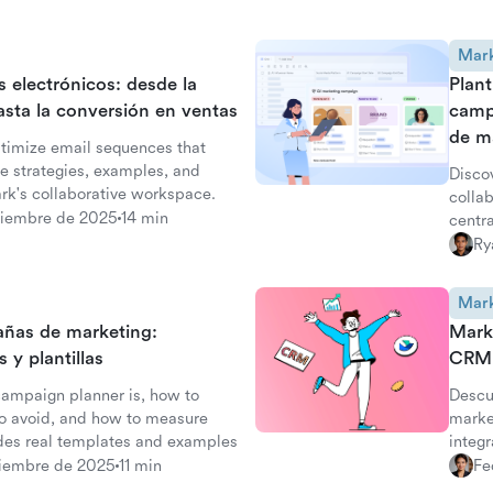
Mark
 electrónicos: desde la
Plant
asta la conversión en ventas
camp
de m
timize email sequences that
e strategies, examples, and
Disco
k's collaborative workspace.
collab
ciembre de 2025
14 min
centr
team
Ry
Mark
añas de marketing:
Marke
 y plantillas
CRM:
ampaign planner is, how to
Descu
to avoid, and how to measure
marke
des real templates and examples
integ
partic
ciembre de 2025
11 min
Fe