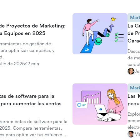
Mark
de Proyectos de Marketing:
La Gu
ara Equipos en 2025
de P
Carac
rramientas de gestión de
para optimizar campañas y
Descu
d.
de ma
ulio de 2025
12 min
carac
domin
Je
de ma
Mark
as de software para la
Las 
para aumentar las ventas
pequ
Explo
peque
herramientas de software para la
electr
 2025. Compara herramientas,
creci
Ma
ios para optimizar tus esfuerzos