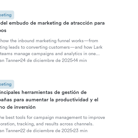
eting
 del embudo de marketing de atracción para
pos
 how the inbound marketing funnel works—from
cting leads to converting customers—and how Lark
 teams manage campaigns and analytics in one
pace.
an Tanner
24 de diciembre de 2025
14 min
eting
incipales herramientas de gestión de
añas para aumentar la productividad y el
no de inversión
the best tools for campaign management to improve
oration, tracking, and results across channels.
an Tanner
22 de diciembre de 2025
23 min