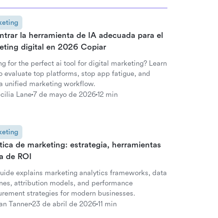
eting
trar la herramienta de IA adecuada para el
eting digital en 2026 Copiar
g for the perfect ai tool for digital marketing? Learn
o evaluate top platforms, stop app fatigue, and
 a unified marketing workflow.
cilia Lane
7 de mayo de 2026
12 min
eting
tica de marketing: estrategia, herramientas
ía de ROI
guide explains marketing analytics frameworks, data
ines, attribution models, and performance
rement strategies for modern businesses.
an Tanner
23 de abril de 2026
11 min