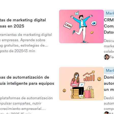
Mark
tas de marketing digital
CRM 
sas en 2025
Compl
Dato
ramientas de marketing digital
as empresas. Aprende sobre
Descu
g gratuitas, estrategias de
marke
nes todo en uno.
gosto de 2025
13 min
colab
mejor
Fe
Mark
mas de automatización de
Domin
ía inteligente para equipos
auto
un m
 plataformas de automatización
Desblo
mpulsar campañas, nutrir
autom
 crecimiento empresarial.
compr