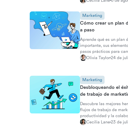
Explora las característic
Cecilia Lane
6 de ago
comparaciones esenciale
Marketing
Cómo crear un plan 
a paso
Aprende qué es un plan 
importante, sus elemento
pasos prácticos para ca
Olivia Taylor
24 de ju
Marketing
Desbloqueando el éxit
de trabajo de marketin
Descubre las mejores he
flujos de trabajo de mark
productividad y la colab
marketing.
Cecilia Lane
23 de ju