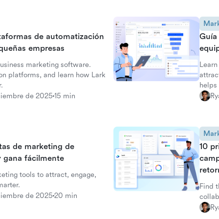
Mark
ataformas de automatización
Guía
equeñas empresas
equi
business marketing software.
Learn
n platforms, and learn how Lark
attra
.
helps
works
ciembre de 2025
15 min
Ry
Mark
tas de marketing de
10 pr
 y gana fácilmente
camp
retor
ting tools to attract, engage,
arter.
Find 
ciembre de 2025
20 min
collab
Ry