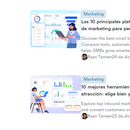
Marketing
Las 10 principales pl
de marketing para p
Discover the best small 
Compare tools, automatio
helps SMBs grow smarter
Ryan Tanner
24 de di
Marketing
10 mejores herramien
atracción: elige bien
Explore top inbound marke
and convert customers sm
Ryan Tanner
23 de di