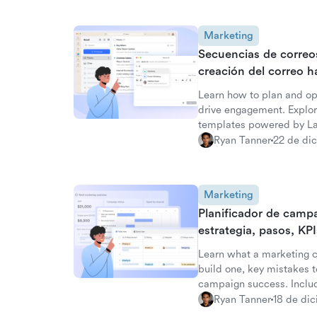
Marketing
Secuencias de correos
creación del correo h
Learn how to plan and op
drive engagement. Explor
templates powered by Lar
Ryan Tanner
22 de di
Marketing
Planificador de camp
estrategia, pasos, KPIs
Learn what a marketing c
build one, key mistakes 
campaign success. Inclu
Ryan Tanner
18 de di