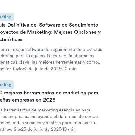
eting
ía Definitiva del Software de Seguimiento
royectos de Marketing: Mejores Opciones y
terísticas
bre el mejor software de seguimiento de proyectos
rketing para tu equipo. Nuestra guía abarca las
terísticas clave, las mejores herramientas y cómo
ar la gestión de campañas. Eleva tu flujo de trabajo
nnifer Taylor
2 de julio de 2025
20 min
rketing.
eting
10 mejores herramientas de marketing para
eñas empresas en 2025
ra herramientas de marketing esenciales para
ñas empresas, incluyendo plataformas de correo
ónico, redes sociales y análisis para impulsar tu
miento.
tthew Sia
25 de junio de 2025
10 min