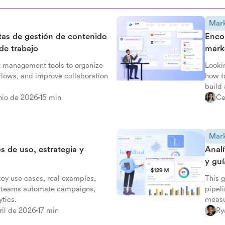
Mark
tas de gestión de contenido
Encon
de trabajo
mark
t management tools to organize
Lookin
flows, and improve collaboration
how t
build
unio de 2026
15 min
Ce
Mark
s de uso, estrategia y
Analí
y gu
key use cases, real examples,
This 
ng teams automate campaigns,
pipel
ytics.
measu
ril de 2026
17 min
Ry