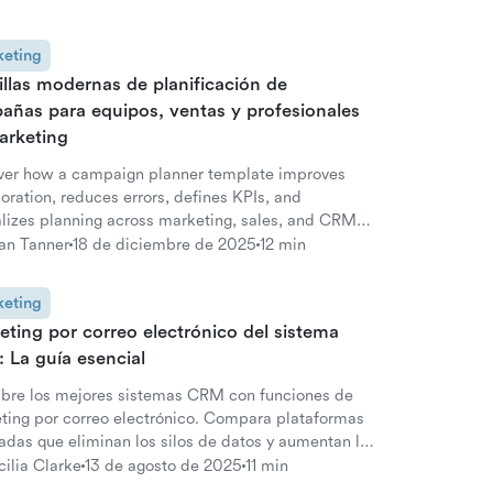
eting
illas modernas de planificación de
añas para equipos, ventas y profesionales
arketing
ver how a campaign planner template improves
oration, reduces errors, defines KPIs, and
alizes planning across marketing, sales, and CRM
s
an Tanner
18 de diciembre de 2025
12 min
eting
ting por correo electrónico del sistema
 La guía esencial
bre los mejores sistemas CRM con funciones de
ting por correo electrónico. Compara plataformas
radas que eliminan los silos de datos y aumentan la
ipación del cliente.
cilia Clarke
13 de agosto de 2025
11 min