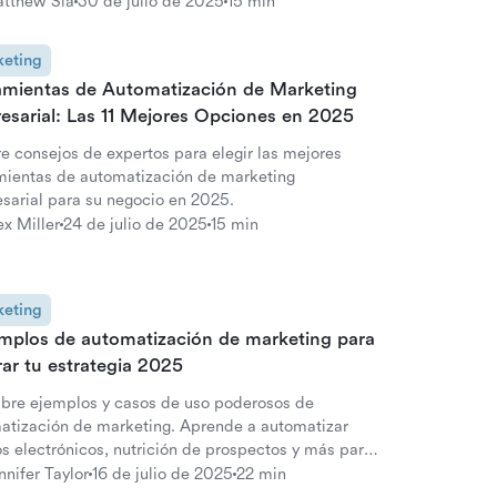
ramientas comprobadas.
tthew Sia
30 de julio de 2025
15 min
eting
amientas de Automatización de Marketing
esarial: Las 11 Mejores Opciones en 2025
re consejos de expertos para elegir las mejores
mientas de automatización de marketing
sarial para su negocio en 2025.
ex Miller
24 de julio de 2025
15 min
eting
emplos de automatización de marketing para
rar tu estrategia 2025
bre ejemplos y casos de uso poderosos de
atización de marketing. Aprende a automatizar
os electrónicos, nutrición de prospectos y más para
r tiempo y generar un crecimiento real.
nnifer Taylor
16 de julio de 2025
22 min