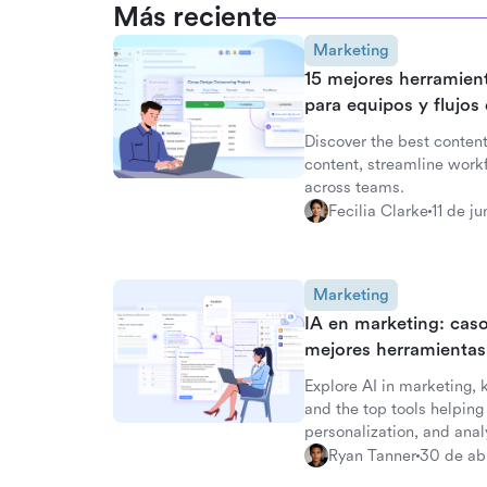
Más reciente
Marketing
15 mejores herramien
para equipos y flujos 
Discover the best conten
content, streamline work
across teams.
Fecilia Clarke
11 de j
Marketing
IA en marketing: caso
mejores herramientas
Explore AI in marketing, 
and the top tools helpi
personalization, and anal
Ryan Tanner
30 de ab