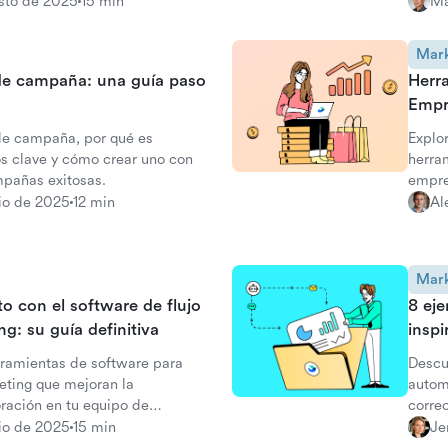
as imprescindibles y
y her
sto de 2025
15 min
Ma
s.
Mark
de campaña: una guía paso
Herr
Empr
de campaña, por qué es
Explo
s clave y cómo crear uno con
herra
mpañas exitosas.
empre
lio de 2025
12 min
Al
Mark
o con el software de flujo
8 ej
g: su guía definitiva
inspi
rramientas de software para
Descu
eting que mejoran la
autom
oración en tu equipo de
corre
ahorra
lio de 2025
15 min
Je