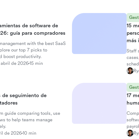
Gest
ramientas de software de
15 m
026: guía para compradores
perso
más i
 management with the best SaaS
lore our top 7 picks to
Staff
 boost productivity.
cases
 abril de 2026
15 min
sched
Ry
Gest
 de seguimiento de
17 m
utadores
hum
m guide comparing tools, use
Compa
lows to help teams manage
softw
ly.
payro
ril de 2026
10 min
Ry