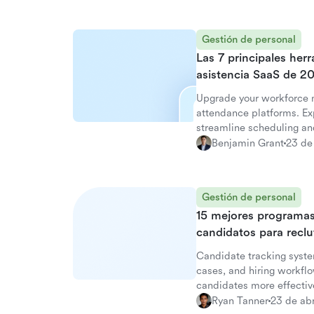
Gestión de personal
Las 7 principales her
asistencia SaaS de 2
Upgrade your workforce
attendance platforms. Exp
streamline scheduling and
Benjamin Grant
23 de
Gestión de personal
15 mejores programas
candidatos para recl
Candidate tracking syste
cases, and hiring workf
candidates more effective
Ryan Tanner
23 de ab