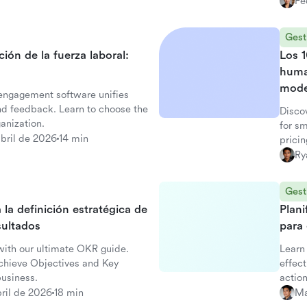
Fe
Gest
ión de la fuerza laboral:
Los 
huma
mode
engagement software unifies
d feedback. Learn to choose the
Disco
ganization.
for s
bril de 2026
14 min
pricin
Ry
Gest
a definición estratégica de
Plani
sultados
para 
ith our ultimate OKR guide.
Learn
achieve Objectives and Key
effect
business.
actio
ril de 2026
18 min
Ma