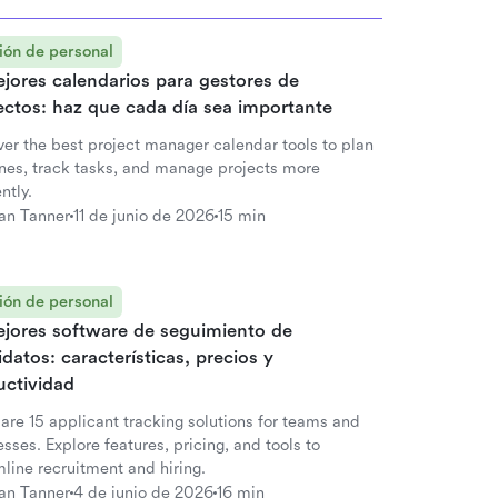
ión de personal
jores calendarios para gestores de
ectos: haz que cada día sea importante
ver the best project manager calendar tools to plan
ines, track tasks, and manage projects more
ently.
an Tanner
11 de junio de 2026
15 min
ión de personal
ejores software de seguimiento de
datos: características, precios y
uctividad
re 15 applicant tracking solutions for teams and
sses. Explore features, pricing, and tools to
line recruitment and hiring.
an Tanner
4 de junio de 2026
16 min