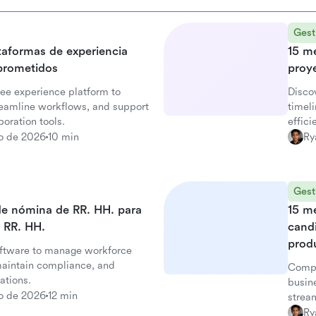
Gest
ataformas de experiencia
15 me
prometidos
proy
ee experience platform to
Disco
eamline workflows, and support
timel
oration tools.
effici
io de 2026
10 min
Ry
Gest
de nómina de RR. HH. para
15 m
 RR. HH.
candi
prod
oftware to manage workforce
maintain compliance, and
Compa
ations.
busine
io de 2026
12 min
stream
Ry