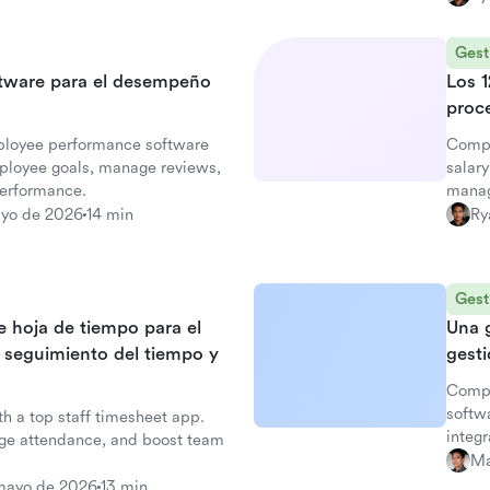
Gest
ftware para el desempeño
Los 
proc
ployee performance software
Compa
mployee goals, manage reviews,
salar
erformance.
manag
yo de 2026
14 min
Ry
Gest
e hoja de tiempo para el
Una g
el seguimiento del tiempo y
gest
Compa
softw
h a top staff timesheet app.
integ
age attendance, and boost team
engag
Ma
mayo de 2026
13 min