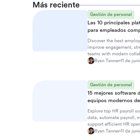
Más reciente
Gestión de personal
Las 10 principales pl
para empleados com
Discover the best employ
improve engagement, str
teams with modern collab
Ryan Tanner
11 de jun
Gestión de personal
15 mejores software 
equipos modernos de
Explore top HR payroll s
data, automate payroll, 
support efficient HR oper
Ryan Tanner
11 de jun