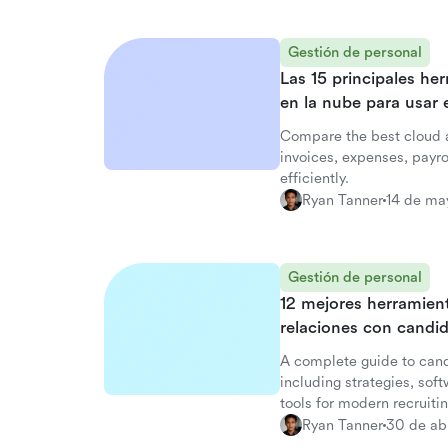
Gestión de personal
Las 15 principales he
en la nube para usar
Compare the best cloud 
invoices, expenses, payrol
efficiently.
Ryan Tanner
14 de ma
Gestión de personal
12 mejores herramient
relaciones con candi
A complete guide to can
including strategies, sof
tools for modern recruiti
Ryan Tanner
30 de ab