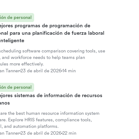
ión de personal
ejores programas de programación de
nal para una planificación de fuerza laboral
nteligente
 scheduling software comparison covering tools, use
, and workforce needs to help teams plan
ules more effectively.
an Tanner
23 de abril de 2026
14 min
ión de personal
ejores sistemas de información de recursos
anos
re the best human resource information system
are. Explore HRIS features, compliance tools,
ll, and automation platforms.
an Tanner
23 de abril de 2026
22 min