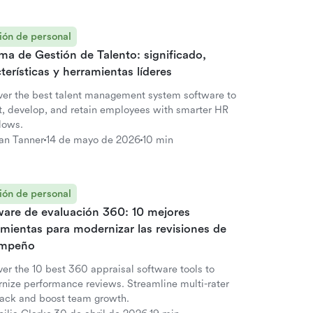
ión de personal
ma de Gestión de Talento: significado,
terísticas y herramientas líderes
ver the best talent management system software to
it, develop, and retain employees with smarter HR
lows.
an Tanner
14 de mayo de 2026
10 min
ión de personal
ware de evaluación 360: 10 mejores
mientas para modernizar las revisiones de
mpeño
ver the 10 best 360 appraisal software tools to
nize performance reviews. Streamline multi-rater
ack and boost team growth.