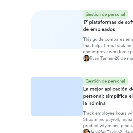
Gestión de personal
17 plataformas de so
de empleados
This guide compares em
that helps firms track e
and improve workforce p
Ryan Tanner
28 de ma
Gestión de personal
La mejor aplicación d
personal: simplifica 
la nómina
Track employee hours wit
Streamline payroll, man
productivity in one place.
Jennifer Taylor
21 de 