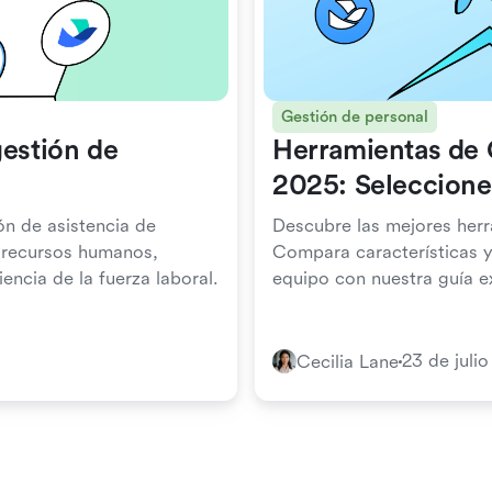
Gestión de personal
gestión de
Herramientas de 
2025: Selecciones
de Expertos
ón de asistencia de
Descubre las mejores her
 recursos humanos,
Compara características y
encia de la fuerza laboral.
equipo con nuestra guía e
23 de juli
Cecilia Lane