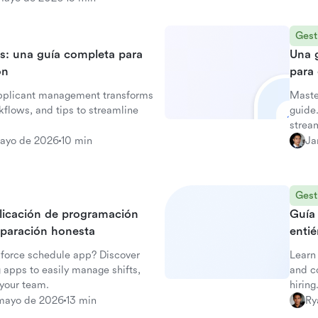
Gest
es: una guía completa para
Una 
ón
para
applicant management transforms
Maste
rkflows, and tips to streamline
guide
stream
mayo de 2026
10 min
Ja
Gest
plicación de programación
Guía
paración honesta
enti
kforce schedule app? Discover
Learn
 apps to easily manage shifts,
and c
 your team.
hiring
mayo de 2026
13 min
Ry