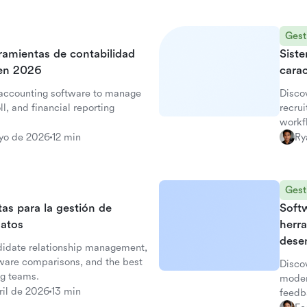
Gest
rramientas de contabilidad
Siste
 en 2026
carac
accounting software to manage
Disco
l, and financial reporting
recru
workf
yo de 2026
12 min
Ry
Gest
as para la gestión de
Soft
datos
herra
dese
didate relationship management,
tware comparisons, and the best
Disco
ng teams.
moder
ril de 2026
13 min
feedb