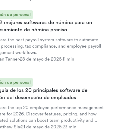
ión de personal
12 mejores softwares de nómina para un
esamiento de nómina preciso
re the best payroll system software to automate
y processing, tax compliance, and employee payroll
ement workflows.
an Tanner
28 de mayo de 2026
11 min
ión de personal
uía de los 20 principales software de
ión del desempeño de empleados
re the top 20 employee performance management
are for 2026. Discover features, pricing, and how
rated solutions can boost team productivity and
ement.
tthew Sia
21 de mayo de 2026
23 min