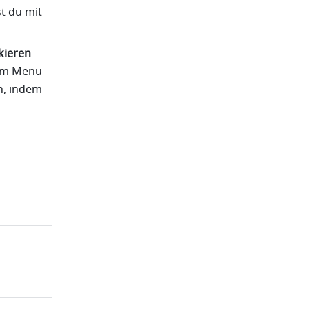
 du mit 
kieren
im Menü 
, indem 