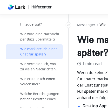
Wie werden ungelesene
Hilfecenter
Nachrichten überprüft?
Wie werden Sticker
hinzugefügt?
Wie m
Messenger
Wie wird eine Nachricht
Wie mar
per Buzz übermittelt?
Wie markiere ich einen
später
Chat für später?
1 min read
Wie vermeide ich, von
zu vielen Nachrichten
Wenn du keine Ze
abgelenkt zu werden?
für später marki
Wie erstelle ich einen
Screenshot?
Für später marki
Welche Berechtigungen
anhand der folge
hat der Besitzer eines
Gruppenchats?
Desktop-App