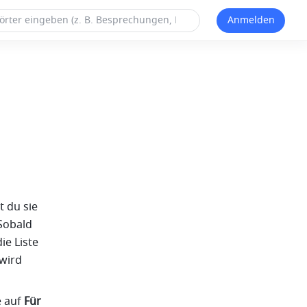
Anmelden
 du sie 
Sobald 
der Chat zur späteren Bearbeitung markiert wurde, wird er automatisch in die Liste 
wird 
 auf 
Für 