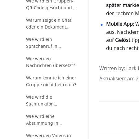
Wie wird ein Gruppen-
später marki
QR-Code gesucht und
der rechten M
geteilt?
Warum zeigt ein Chat
Mobile App
: 
oder ein Dokument
aus. Nachdem 
„Extern“ an?
Wie wird ein
auf 
Gelöst
 ti
Sprachanruf in
du nach recht
Messenger
Wie werden
durchgeführt?
Nachrichten übersetzt?
Written by
: 
Lark 
Warum konnte ich einer
Aktualisiert am 
Gruppe nicht beitreten?
Wie wird die
Suchfunktion
verwendet?
Wie wird eine
Abstimmung in
Messenger gestartet?
Wie werden Videos in