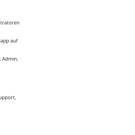
ratoren 
app auf 
k Admin, 
pport, 