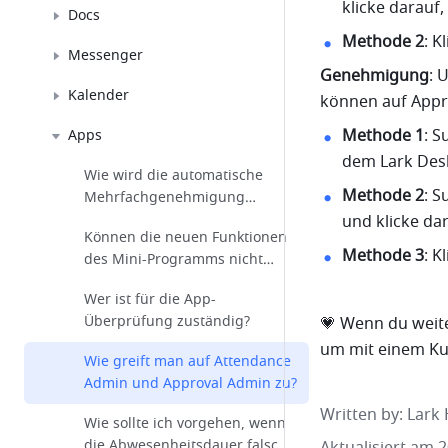
klicke darauf
Docs
Methode 2
: K
Messenger
Genehmigung
: 
Kalender
können auf Appr
Methode 1
: S
Apps
dem Lark Desk
Wie wird die automatische
Methode 2
: S
Mehrfachgenehmigung
verwendet?
und klicke da
Können die neuen Funktionen
Methode 3
: K
des Mini-Programms nicht
verwendet werden?
Wer ist für die App-
Überprüfung zuständig?
💗 Wenn du weite
um mit einem Ku
Wie greift man auf Attendance
Admin und Approval Admin zu?
Written by
: 
Lark 
Wie sollte ich vorgehen, wenn
die Abwesenheitsdauer falsch