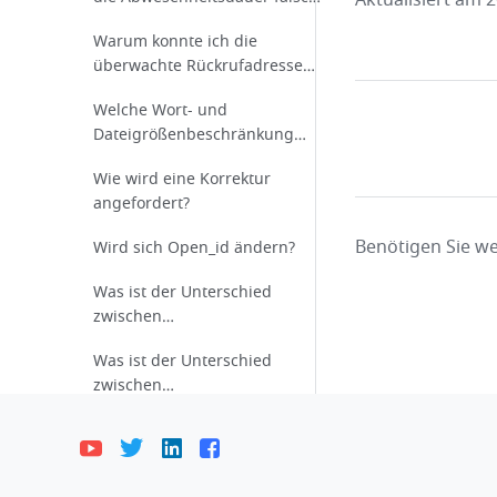
Aktualisiert am 
angezeigt wird?
Warum konnte ich die
überwachte Rückrufadresse
nicht hinzufügen?
Welche Wort- und
Dateigrößenbeschränkung
besteht für Approval-Anhänge?
Wie wird eine Korrektur
angefordert?
Benötigen Sie we
Wird sich Open_id ändern?
Was ist der Unterschied
zwischen
Anwesenheitsmanagern und
Was ist der Unterschied
Gruppenbesitzern?
zwischen
Genehmigungsadministratoren
E-Mail
und Personen, die für ein
Genehmigungsverfahren
Andere FAQs
zuständig sind?