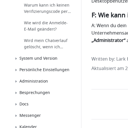
Desktopbenutzer
Warum kann ich keinen
Verifizierungscode per
F: Wie kann
SMS oder E-Mail
Wie wird die Anmelde-
empfangen?
A: Wenn du dein 
E-Mail geändert?
„Administrator“
 
Wird mein Chatverlauf
gelöscht, wenn ich
meine E-Mail-Adresse
System und Version
Written by
: 
Lark 
für die Anmeldung
ändere?
Aktualisiert am 
Persönliche Einstellungen
Administration
Besprechungen
Docs
Messenger
Kalender