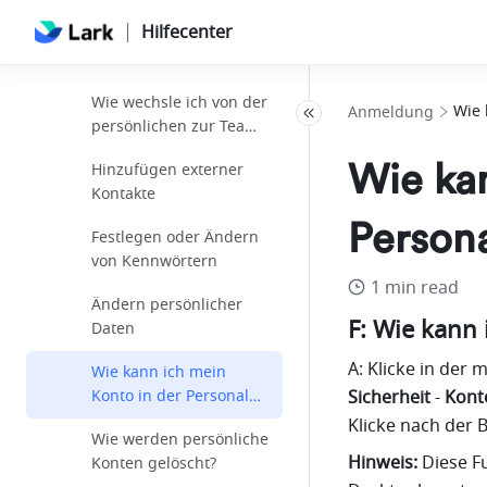
Hilfecenter
Wie verwende ich die
SSO-Anmeldung?
Wie wechsle ich von der
Wie 
Anmeldung
persönlichen zur Team-
Edition?
Wie kan
Hinzufügen externer
Kontakte
Persona
Festlegen oder Ändern
von Kennwörtern
1 min read
Ändern persönlicher
F: Wie kann 
Daten
A: Klicke in der 
Wie kann ich mein
Konto in der Personal
Sicherheit
 -
 Kont
Edition löschen?
Klicke nach der 
Wie werden persönliche
Hinweis:
 Diese F
Konten gelöscht?