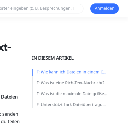
Anmelden
xt-
IN DIESEM ARTIKEL
F: Wie kann ich Dateien in einem Chat senden?​
F: Was ist eine Rich-Text-Nachricht?​
F: Was ist die maximale Dateigröße, die Lark zum Senden in Chats unterstützt?​
 Dateien
F: Unterstützt Lark Dateiübertragungen per LAN?​
 senden 
du teilen 