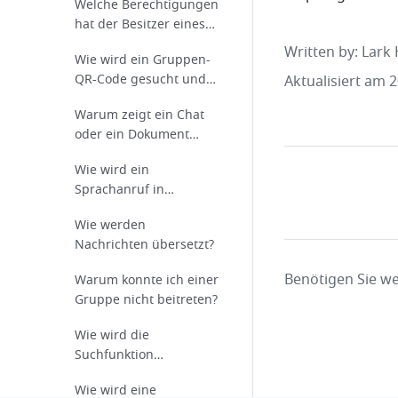
Welche Berechtigungen
hat der Besitzer eines
Gruppenchats?
Written by
: 
Lark 
Wie wird ein Gruppen-
QR-Code gesucht und
Aktualisiert am 
geteilt?
Warum zeigt ein Chat
oder ein Dokument
„Extern“ an?
Wie wird ein
Sprachanruf in
Messenger
Wie werden
durchgeführt?
Nachrichten übersetzt?
Benötigen Sie we
Warum konnte ich einer
Gruppe nicht beitreten?
Wie wird die
Suchfunktion
verwendet?
Wie wird eine