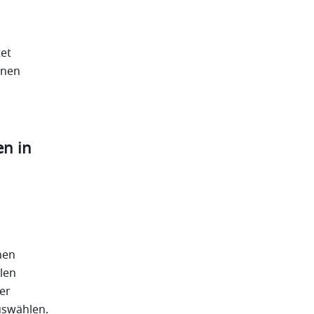
et 
nen 
n in 
en 
en 
r 
uswählen.