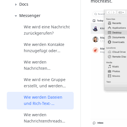
möchtest.
Docs
Messenger
Wie wird eine Nachricht
zurückgerufen?
Wie werden Kontakte
hinzugefügt oder
gelöscht?
Wie werden
Nachrichten
angeheftet,
Wie wird eine Gruppe
weitergeleitet, gelöscht
erstellt, und werden
oder als Favorit
andere Personen zur
festgelegt?
Wie werden Dateien
Gruppe eingeladen?
und Rich-Text-
Nachrichten gesendet?
Wie werden
Nachrichtenthreads