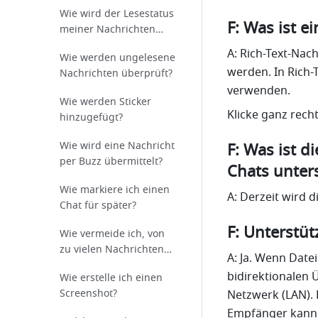
verwendet?
Wie wird der Lesestatus
F: Was ist e
meiner Nachrichten
überprüft?
A: Rich-Text-Nach
Wie werden ungelesene
werden. In Rich
Nachrichten überprüft?
verwenden.
Wie werden Sticker
Klicke ganz rech
hinzugefügt?
Wie wird eine Nachricht
F: Was ist d
per Buzz übermittelt?
Chats unters
Wie markiere ich einen
A: Derzeit wird 
Chat für später?
F: Unterstü
Wie vermeide ich, von
zu vielen Nachrichten
A: Ja. Wenn Date
abgelenkt zu werden?
bidirektionalen 
Wie erstelle ich einen
Screenshot?
Netzwerk (LAN).
Empfänger kann d