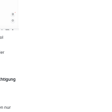
 und klicken Sie dann auf das Symbol 
er 
htigung 
n nur 