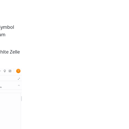
: Wählen Sie die Zelle aus, klicken Sie in der Symbolleiste auf das Symbol 
um 
te Zelle 