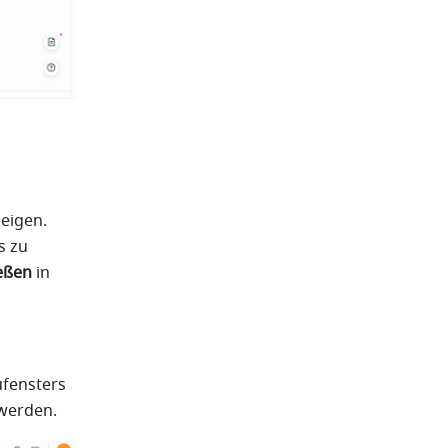
eigen. 
 zu 
eßen
 in 
fensters 
 werden.