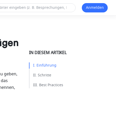
Anmelden
ügen
IN DIESEM ARTIKEL
I. Einführung​
u geben, 
II. Schritte​
das 
III. Best Practices​
nennen, 