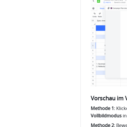
Vorschau im 
Methode 1
: Kli
Vollbildmodus
 i
Methode 2
: Bew