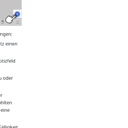
ungen:
z einen 
izfeld 
 oder 
r 
hlten 
eine 
lligkeit 