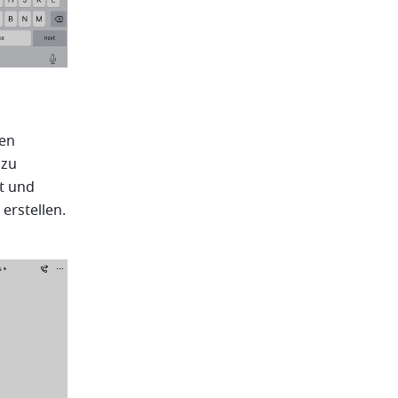
en 
zu 
t und 
erstellen. 