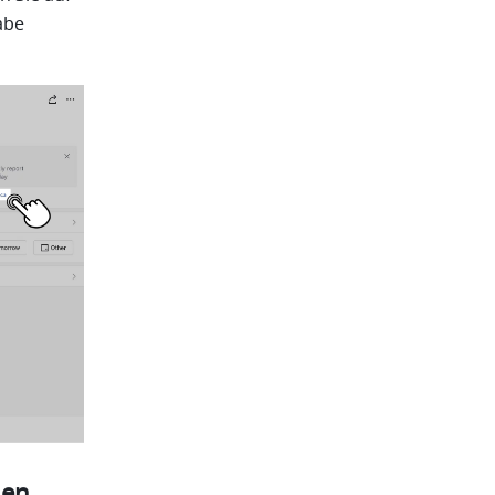
be 
len