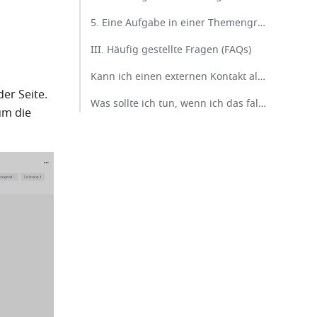
5. Eine Aufgabe in einer Themengruppe erstellen​
III. Häufig gestellte Fragen (FAQs)​
Kann ich einen externen Kontakt als Zugewiesenen für eine Aufgabe hinzufügen?​
er Seite. 
Was sollte ich tun, wenn ich das falsche Mitglied als Zugewiesenen hinzufüge?​
m die 