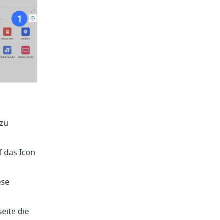
zu 
Um eine einzelne Nachricht in eine Aufgabe umzuwandeln, klicken Sie auf das Icon 
se 
ite die 