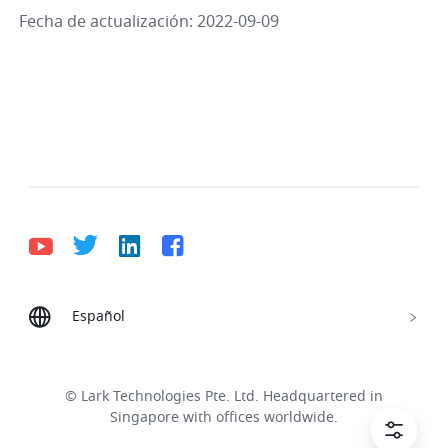
Fecha de actualización: 2022-09-09
Español
Bahasa Indonesia
Deutsch
English
Español
Français
Italiano
Português (Brasil)
© Lark Technologies Pte. Ltd. Headquartered in
Tiếng Việt
ไทย
한국어
日本語
中文
Singapore with offices worldwide.
Русский язык
हिन्दी