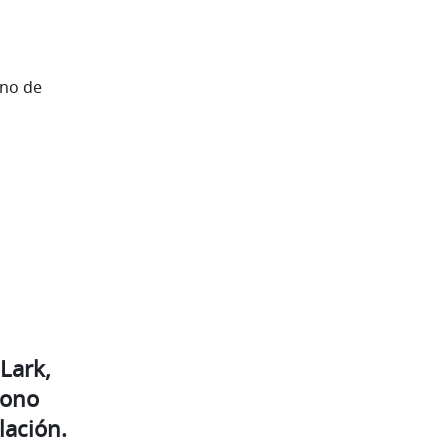
no de 
 Lark
, 
 y arrastra el icono 
alación.