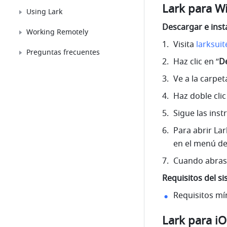
Lark para 
Using Lark
Descargar e inst
Working Remotely
Visita 
larksui
Preguntas frecuentes
Haz clic en “
De
Ve a la carpe
Haz doble clic
Sigue las inst
Para abrir Lar
en el menú de 
Cuando abras L
Requisitos del s
Requisitos mí
Lark para i