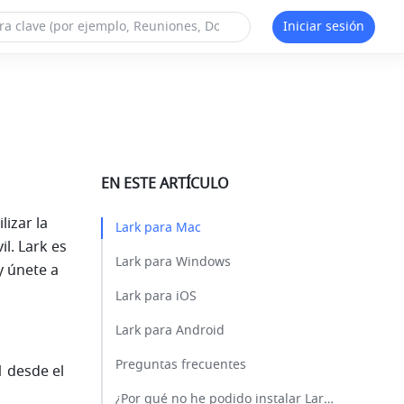
Iniciar sesión
EN ESTE ARTÍCULO
izar la 
Lark para Mac​
l. Lark es 
Lark para Windows​
 únete a 
Lark para iOS​
Lark para Android​
Preguntas frecuentes​
 desde el 
¿Por qué no he podido instalar Lark en Mac?​