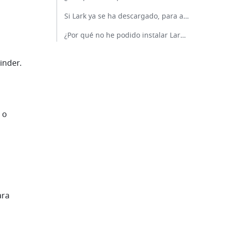
Si Lark ya se ha descargado, para abrir el Instalador de Lark, haz clic en el archivo lark-mac-X.X.X.dmg y arrastra el icono Lark hasta la carpeta Aplicaciones para finalizar la instalación.​
¿Por qué no he podido instalar Lark en Windows?​
inder.
o 
ra 