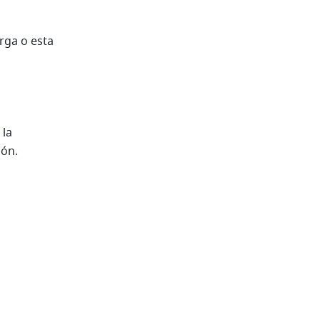
ga o esta 
la 
ión.