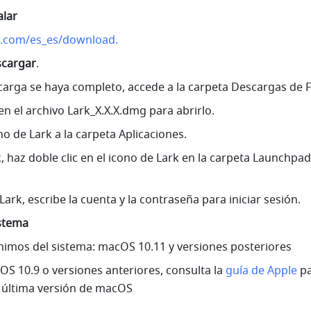
alar
e.com/es_es/download.
cargar
.
carga se haya completo, accede a la carpeta Descargas de F
 en el archivo Lark_X.X.X.dmg para abrirlo.
ono de Lark a la carpeta Aplicaciones.
k, haz doble clic en el icono de Lark en la carpeta Launchpad 
ark, escribe la cuenta y la contraseña para iniciar sesión.
istema
nimos del sistema: macOS 10.11 y versiones posteriores
cOS 10.9 o versiones anteriores, consulta la 
guía de Apple
 pa
la última versión de macOS