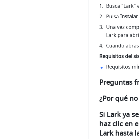
Busca "Lark" e
Pulsa 
Instalar
Una vez comple
Lark para abri
Cuando abras L
Requisitos del s
Requisitos mí
Preguntas f
¿Por qué no
Si Lark ya s
haz clic en e
Lark
 hasta l