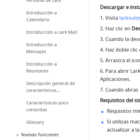
Personal de Lark
Descargar e inst
Introducción a
1. Visita 
larksuit
Calendario
2. Haz clic en 
Des
Introducción a Lark Mail
3. Cuando la des
Introducción a
4. Haz doble clic
Mensajes
5. Arrastra el ic
Introducción a
6. Para abrir Lar
Reuniones
Aplicaciones.
Descripción general de
7. Cuando abras L
características
especiales
Requisitos del s
Características poco
conocidas
Requisitos mí
Si utilizas ma
Glossary
actualizar a 
Nuevas funciones