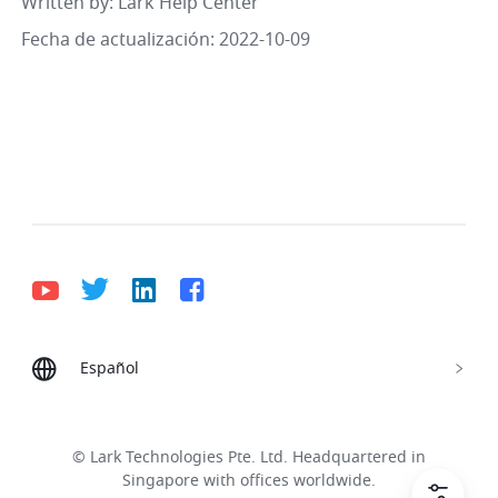
Written by
: 
Lark Help Center
Fecha de actualización: 2022-10-09
Español
Bahasa Indonesia
Deutsch
English
Español
Français
Italiano
Português (Brasil)
© Lark Technologies Pte. Ltd. Headquartered in
Tiếng Việt
ไทย
한국어
日本語
中文
Singapore with offices worldwide.