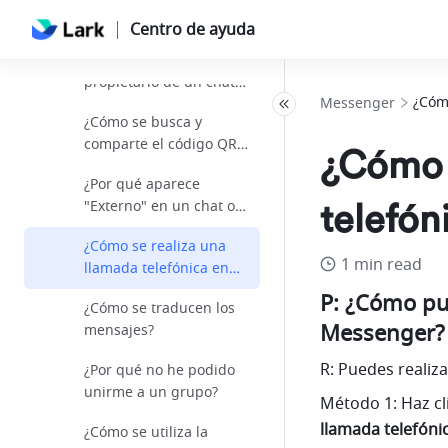
captura de pantalla?
Centro de ayuda
¿Qué permisos tiene el
propietario de un chat
¿Cóm
Messenger
de grupo?
¿Cómo se busca y
comparte el código QR
¿Cómo 
de un grupo?
¿Por qué aparece
"Externo" en un chat o
telefó
documento?
¿Cómo se realiza una
1 min read
llamada telefónica en
Messenger?
P: ¿Cómo pue
¿Cómo se traducen los
Messenger?
mensajes?
R: Puedes realiz
¿Por qué no he podido
unirme a un grupo?
Método 1: Haz cli
llamada telefóni
¿Cómo se utiliza la