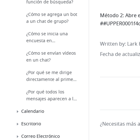
función de búsqueda?
¿Cómo se agrega un bot
Método 2: Abre el
a un chat de grupo?
##UPPER0001f4de
¿Cómo se inicia una
encuesta en
Written by
: 
Lark 
Messenger?
¿Cómo se envían vídeos
Fecha de actuali
en un chat?
¿Por qué se me dirige
directamente al primer
mensaje no leído?
¿Por qué todos los
mensajes aparecen a la
izquierda?
Calendario
¿Necesitas más 
Escritorio
Correo Electrónico