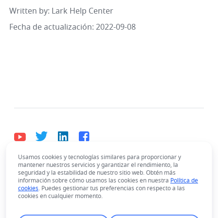
Written by
: 
Lark Help Center
Fecha de actualización: 2022-09-08
Usamos cookies y tecnologías similares para proporcionar y
mantener nuestros servicios y garantizar el rendimiento, la
Español
seguridad y la estabilidad de nuestro sitio web. Obtén más
Bahasa Indonesia
Deutsch
English
Español
información sobre cómo usamos las cookies en nuestra
Política de
cookies
. Puedes gestionar tus preferencias con respecto a las
Français
Italiano
Português (Brasil)
cookies en cualquier momento.
© Lark Technologies Pte. Ltd. Headquartered in
Tiếng Việt
ไทย
한국어
日本語
中文