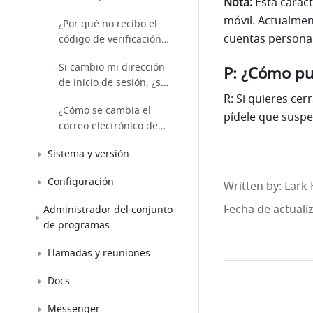
Nota:
 Esta caract
móvil. Actualment
¿Por qué no recibo el
cuentas personal
código de verificación
por SMS o correo
Si cambio mi dirección
electrónico?
P: ¿Cómo pu
de inicio de sesión, ¿se
eliminará mi historial
R: Si quieres ce
¿Cómo se cambia el
de chat?
pídele que suspe
correo electrónico de
inicio de sesión?
Sistema y versión
Configuración
Written by
: 
Lark 
Fecha de actuali
Administrador del conjunto
de programas
Llamadas y reuniones
Docs
Messenger