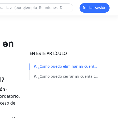
Iniciar sesión
 en
EN ESTE ARTÍCULO
P: ¿Cómo puedo eliminar mi cuenta en Edición personal?​
P: ¿Cómo puedo cerrar mi cuenta temporalmente?​
l?
ión
 -
ordatorio. 
ceso de 