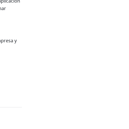
plicación 
ar 
presa y 