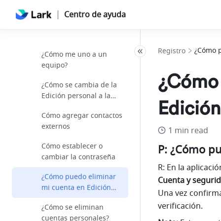
el código de equipo
Centro de ayuda
¿Cómo se utiliza el inicio
de sesión único (SSO)?
¿Cómo p
Registro
¿Cómo me uno a un
equipo?
¿Cómo 
¿Cómo se cambia de la
Edición personal a la
Edición
Edición de equipo?
Cómo agregar contactos
externos
1 min read
Cómo establecer o
P: ¿Cómo pu
cambiar la contraseña
R: En la aplicació
¿Cómo puedo eliminar
Cuenta y seguri
mi cuenta en Edición
Una vez confirma
personal?
verificación.
¿Cómo se eliminan
cuentas personales?