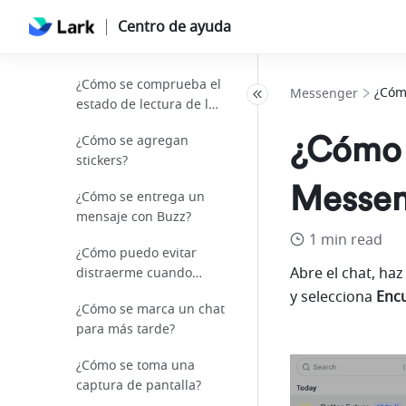
Centro de ayuda
¿Cómo se comprueban
los mensajes no leídos?
¿Cómo se comprueba el
¿Cóm
Messenger
estado de lectura de los
mensajes?
¿Cómo s
¿Cómo se agregan
stickers?
Messen
¿Cómo se entrega un
mensaje con Buzz?
1 min read
¿Cómo puedo evitar
Abre el chat, haz 
distraerme cuando
recibo demasiados
y selecciona 
Enc
¿Cómo se marca un chat
mensajes?
para más tarde?
¿Cómo se toma una
captura de pantalla?