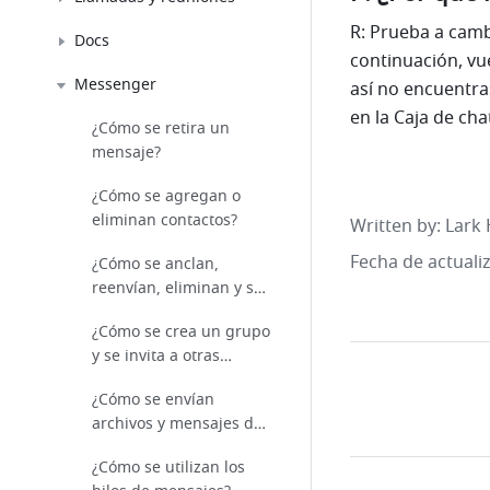
R: Prueba a camb
Docs
continuación, vu
Messenger
así no encuentra
en la Caja de cha
¿Cómo se retira un
mensaje?
¿Cómo se agregan o
eliminan contactos?
Written by
: 
Lark 
Fecha de actuali
¿Cómo se anclan,
reenvían, eliminan y se
agregan a favoritos los
¿Cómo se crea un grupo
mensajes?
y se invita a otras
personas al grupo?
¿Cómo se envían
archivos y mensajes de
texto enriquecido?
¿Cómo se utilizan los