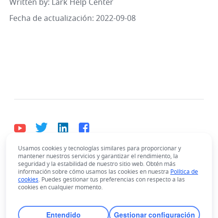
Written by
: 
Lark Help Center
Fecha de actualización: 2022-09-08
Usamos cookies y tecnologías similares para proporcionar y
mantener nuestros servicios y garantizar el rendimiento, la
Español
seguridad y la estabilidad de nuestro sitio web. Obtén más
Bahasa Indonesia
Deutsch
English
Español
información sobre cómo usamos las cookies en nuestra
Política de
cookies
. Puedes gestionar tus preferencias con respecto a las
Français
Italiano
Português (Brasil)
cookies en cualquier momento.
© Lark Technologies Pte. Ltd. Headquartered in
Tiếng Việt
ไทย
한국어
日本語
中文
Singapore with offices worldwide.
Entendido
Gestionar configuración