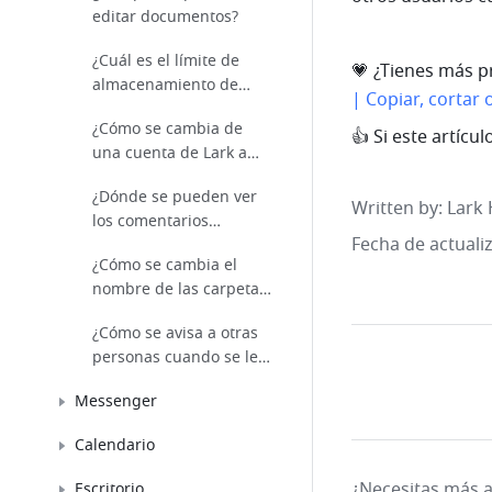
editar documentos?
¿Cuál es el límite de
💗 ¿Tienes más pr
almacenamiento de
| Copiar, cortar 
Docs?
¿Cómo se cambia de
👍 Si este artícu
una cuenta de Lark a
otra en Docs?
¿Dónde se pueden ver
Written by
: 
Lark 
los comentarios
Fecha de actuali
resueltos?
¿Cómo se cambia el
nombre de las carpetas
compartidas?
¿Cómo se avisa a otras
personas cuando se les
menciona?
Messenger
Calendario
¿Necesitas más 
Escritorio