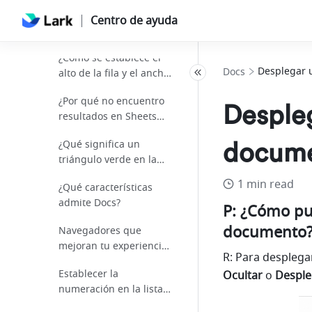
Llamadas y reuniones
Centro de ayuda
Docs
¿Cómo se establece el
Desplegar u
Docs
alto de la fila y el ancho
de columna en Sheets?
¿Por qué no encuentro
Despleg
resultados en Sheets
mediante la función
¿Qué significa un
docum
VLOOKUP?
triángulo verde en la
esquina superior
1 min read
¿Qué características
izquierda de una celda
admite Docs?
en Sheets?
P: ¿Cómo pue
documento
Navegadores que
mejoran tu experiencia
con Docs
Establecer la
Ocultar
 o 
Desple
numeración en la lista
numerada de un