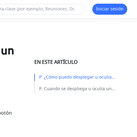
Iniciar sesión
 un
EN ESTE ARTÍCULO
P: ¿Cómo puedo desplegar u ocultar los títulos de un documento?​
P: Cuando se despliega u oculta un título, ¿se ven afectados los demás usuarios?​
R: Para desplegar u ocultar un título, sitúa el cursor sobre él y haz clic en el botón 