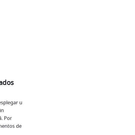
ados 
splegar u 
n 
. Por 
mentos de 