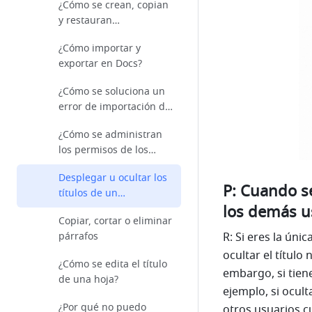
¿Cómo se crean, copian
documento
y restauran
documentos?
¿Cómo importar y
exportar en Docs?
¿Cómo se soluciona un
error de importación de
documentos?
¿Cómo se administran
los permisos de los
documentos?
Desplegar u ocultar los
P: Cuando se
títulos de un
los demás u
documento
Copiar, cortar o eliminar
R: Si eres la úni
párrafos
ocultar el títul
¿Cómo se edita el título
embargo, si tiene
de una hoja?
ejemplo, si ocul
¿Por qué no puedo
otros usuarios 