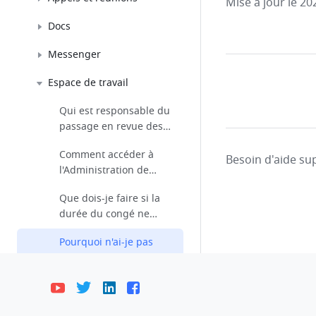
Mise à jour le 20
Docs
Messenger
Espace de travail
Qui est responsable du
passage en revue des
applications ?
Comment accéder à
Besoin d'aide sup
l'Administration de
présence et à
Que dois-je faire si la
l'Administration
durée du congé ne
d'approbation ?
s'affiche pas
Pourquoi n'ai-je pas
correctement ?
réussi à ajouter
l'adresse de rappel
Quelle est la limite de
surveillée ?
mots et de taille de