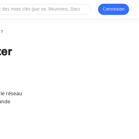
Connexion
 ?
ter
le réseau 
ande 