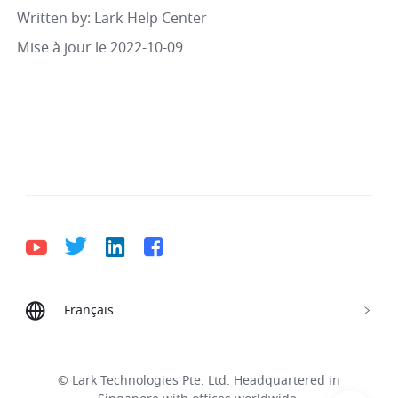
Written by
: 
Lark Help Center
Mise à jour le 2022-10-09
Français
Bahasa Indonesia
Deutsch
English
Español
Français
Italiano
Português (Brasil)
© Lark Technologies Pte. Ltd. Headquartered in
Tiếng Việt
ไทย
한국어
日本語
中文