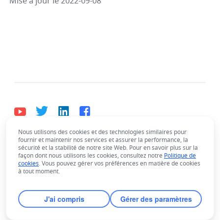
Mise à jour le 2022-09-08
Nous utilisons des cookies et des technologies similaires pour
fournir et maintenir nos services et assurer la performance, la
Français
sécurité et la stabilité de notre site Web. Pour en savoir plus sur la
Bahasa Indonesia
Deutsch
English
Español
façon dont nous utilisons les cookies, consultez notre
Politique de
cookies
. Vous pouvez gérer vos préférences en matière de cookies
Français
Italiano
Português (Brasil)
à tout moment.
© Lark Technologies Pte. Ltd. Headquartered in
Tiếng Việt
ไทย
한국어
日本語
中文
Singapore with offices worldwide.
J'ai compris
Gérer des paramètres
Русский язык
हिन्दी