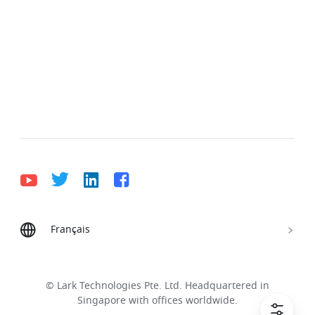
Français
Bahasa Indonesia
Deutsch
English
Español
Français
Italiano
Português (Brasil)
© Lark Technologies Pte. Ltd. Headquartered in
Tiếng Việt
ไทย
한국어
日本語
中文
Singapore with offices worldwide.
Русский язык
हिन्दी