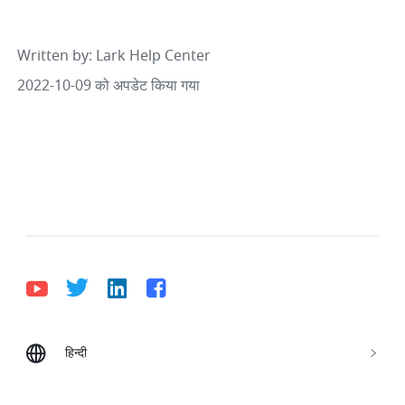
Written by
: 
Lark Help Center
2022-10-09 को अपडेट किया गया
हिन्दी
Bahasa Indonesia
Deutsch
English
Español
Français
Italiano
Português (Brasil)