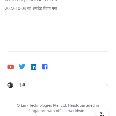
Written by
: 
Lark Help Center
2022-10-09 को अपडेट किया गया
हिन्दी
Bahasa Indonesia
Deutsch
English
Español
Français
Italiano
Português (Brasil)
© Lark Technologies Pte. Ltd. Headquartered in
Tiếng Việt
ไทย
한국어
日本語
中文
Singapore with offices worldwide.