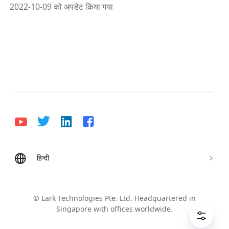
2022-10-09 को अपडेट किया गया
हिन्दी
Bahasa Indonesia
Deutsch
English
Español
Français
Italiano
Português (Brasil)
© Lark Technologies Pte. Ltd. Headquartered in
Tiếng Việt
ไทย
한국어
日本語
中文
Singapore with offices worldwide.
Русский язык
हिन्दी