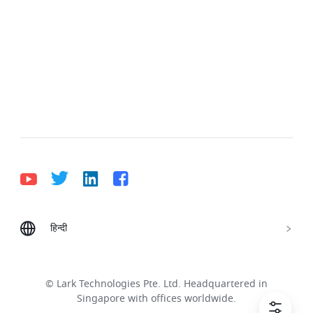
हिन्दी
Bahasa Indonesia
Deutsch
English
Español
Français
Italiano
Português (Brasil)
© Lark Technologies Pte. Ltd. Headquartered in
Tiếng Việt
ไทย
한국어
日本語
中文
Singapore with offices worldwide.
Русский язык
हिन्दी