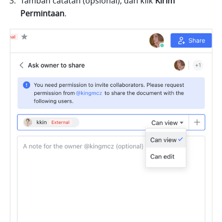
Tambah catatan (opsional), dan klik 
Kirim 
Permintaan
. 