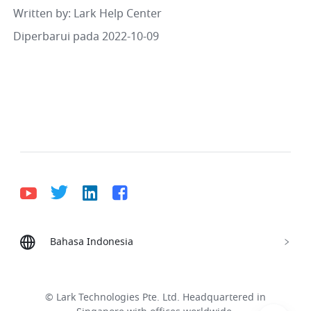
Written by
: 
Lark Help Center
Diperbarui pada 2022-10-09
Bahasa Indonesia
Bahasa Indonesia
Deutsch
English
Español
Français
Italiano
Português (Brasil)
© Lark Technologies Pte. Ltd. Headquartered in
Tiếng Việt
ไทย
한국어
日本語
中文