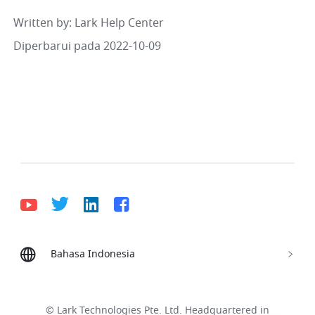
Written by
: 
Lark Help Center
Diperbarui pada 2022-10-09
Bahasa Indonesia
Bahasa Indonesia
Deutsch
English
Español
Français
Italiano
Português (Brasil)
© Lark Technologies Pte. Ltd. Headquartered in
Tiếng Việt
ไทย
한국어
日本語
中文