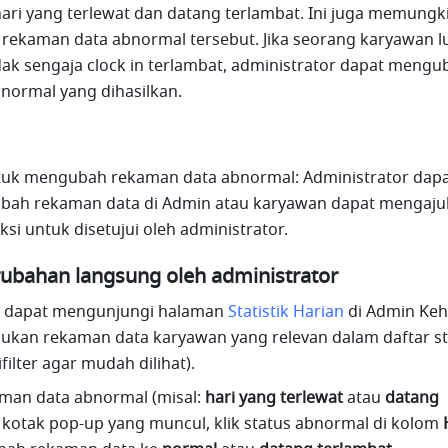
hari yang terlewat dan datang terlambat. Ini juga memungk
ekaman data abnormal tersebut. Jika seorang karyawan lu
idak sengaja clock in terlambat, administrator dapat mengub
normal yang dihasilkan.
tuk mengubah rekaman data abnormal: Administrator dapa
ah rekaman data di Admin atau karyawan dapat mengaju
si untuk disetujui oleh administrator.
rubahan langsung oleh administrator
r dapat mengunjungi halaman 
Statistik Harian
 di Admin Keh
an rekaman data karyawan yang relevan dalam daftar stat
filter agar mudah dilihat). 
kaman data abnormal (misal: 
hari yang terlewat
 atau 
datang 
i kotak pop-up yang muncul, klik status abnormal di kolom 