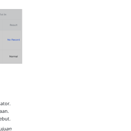
tor. 
an. 
ebut.
ujuan 