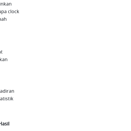
inkan 
pa clock 
ah 
t 
kan 
adiran 
istik 
Hasil