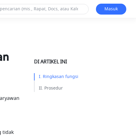
Masuk
an
DI ARTIKEL INI
I. Ringkasan fungsi​
II. Prosedur​
aryawan 
tidak 