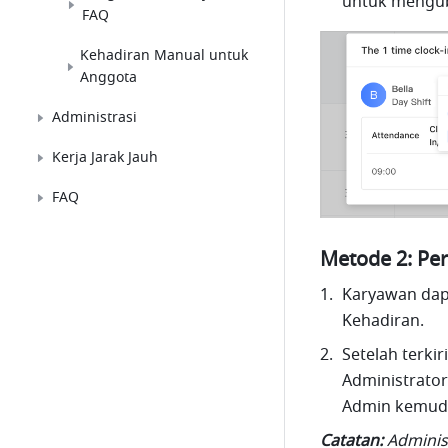
untuk mengub
FAQ
Kehadiran Manual untuk
Anggota
Administrasi
Kerja Jarak Jauh
FAQ
Metode 2: Pe
Karyawan dapa
Kehadiran. 
Setelah terki
Administrator 
Admin kemudi
Catatan: 
Adminis