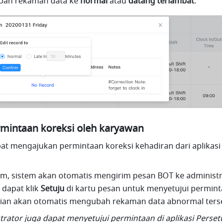
ah rekaman data ke 
normal
 atau 
datang terlambat
.
rmintaan koreksi oleh karyawan
t mengajukan permintaan koreksi kehadiran dari aplikasi 
rim, sistem akan otomatis mengirim pesan BOT ke administra
dapat klik 
Setuju
 di kartu pesan untuk menyetujui perminta
an akan otomatis mengubah rekaman data abnormal ters
trator juga dapat menyetujui permintaan di aplikasi Perset