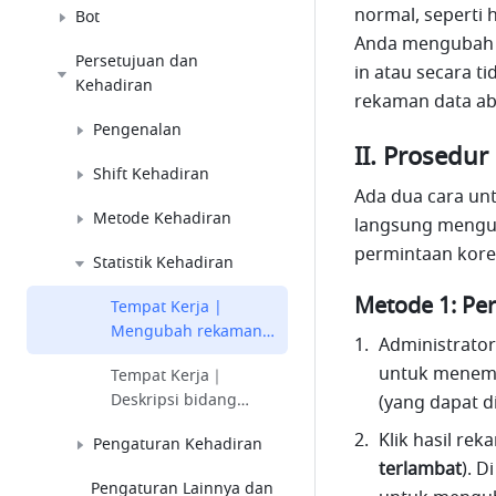
normal, seperti 
Bot
Anda mengubah r
Persetujuan dan
in atau secara t
Kehadiran
rekaman data ab
Pengenalan
II. Prosedur
Shift Kehadiran
Ada dua cara un
Metode Kehadiran
langsung mengub
permintaan korek
Statistik Kehadiran
Metode 1: Pe
Tempat Kerja |
Mengubah rekaman
Administrato
data kehadiran
untuk menemuk
Tempat Kerja｜
abnormal
Deskripsi bidang
(yang dapat di
statistik kehadiran
Klik hasil re
Pengaturan Kehadiran
terlambat
). D
Pengaturan Lainnya dan