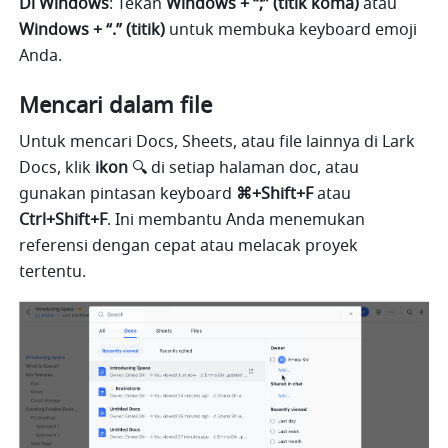
Di Windows
: Tekan 
Windows + “;” (titik koma)
 atau
Windows + “.” (titik)
 untuk membuka keyboard emoji 
Anda.
Mencari dalam file
Untuk mencari Docs, Sheets, atau file lainnya di Lark 
Docs, klik 
ikon
 🔍 di setiap halaman doc, atau 
gunakan pintasan keyboard 
⌘+Shift+F
 atau 
Ctrl+Shift+F
. Ini membantu Anda menemukan 
referensi dengan cepat atau melacak proyek 
tertentu.