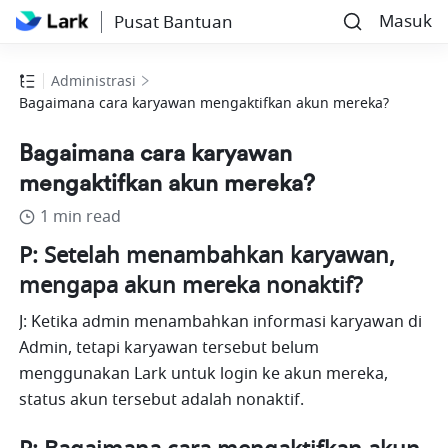
Masuk
Pusat Bantuan
Administrasi
Bagaimana cara karyawan mengaktifkan akun mereka?
Bagaimana cara karyawan
mengaktifkan akun mereka?
1 min read
P: Setelah menambahkan karyawan, 
mengapa akun mereka nonaktif?
J: Ketika admin menambahkan informasi karyawan di 
Admin, tetapi karyawan tersebut belum 
menggunakan Lark untuk login ke akun mereka, 
status akun tersebut adalah nonaktif.