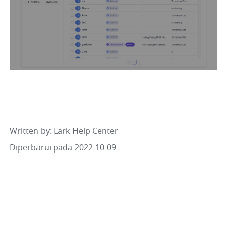
Written by
: 
Lark Help Center
Diperbarui pada 2022-10-09