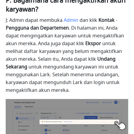
P: Bagaimana cara mengaktifkan akun 
karyawan?
J: Admin dapat membuka 
Admin
 dan klik 
Kontak 
- 
Pengguna dan Departemen
. Di halaman ini, Anda 
dapat mengingatkan karyawan untuk mengaktifkan 
akun mereka. Anda juga dapat klik 
Ekspor
 untuk 
melihat daftar karyawan yang belum mengaktifkan 
akun mereka. Selain itu, Anda dapat klik 
Undang 
Sekarang
 untuk mengundang karyawan ini untuk 
menggunakan Lark. Setelah menerima undangan, 
karyawan dapat mengunduh Lark dan login untuk 
mengaktifkan akun mereka.