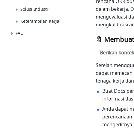
rencana OKR dua
agar mencapai
dalam bekerja. D
Solusi Industri
konsensus
mengevaluasi da
Keterampilan Kerja
mengkalibrasi a
FAQ
🔖 Membuat
Berikan konte
Setelah menggun
dapat memecah H
tenaga kerja da
Buat Docs per
informasi dasa
Anda dapat me
perencanaan 
mengeditnya.