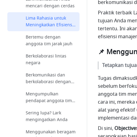
berkomunikasi da
mencari dengan cerdas
Praktik terbaik
Lima Rahasia untuk
tujuan Anda menj
Meningkatkan Efisiensi
tertentu. Ini a
Manajemen Tugas
efisiensi manaje
Bertemu dengan
anggota tim jarak jauh
📌 Menggun
Berkolaborasi lintas
negara
Tetapkan tujua
Berkomunikasi dan
Tugas dimaksudk
berkolaborasi dengan
sebelum berfoku
pengguna eksternal
anggota tim mem
Mengumpulkan
pendapat anggota tim
cara ini, mereka 
dengan pemungutan
alat yang efekt
Sering lupa? Lark
suara dan survei
implementasi dan
mengingatkan Anda
Di sini, 
Objective
Menggunakan beragam
serangkaian hasi