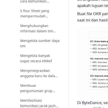
cara komunikasi
apakah tujuan te
dengan Lark
5 fitur Sheet yang
Buat file OKR ya
mempermudah
saat ini dan hasi
kolaborasi
Menghubungkan
informasi dalam tim
dengan Lark
Mengelola sumber daya
tim
Mengelola banyak
tugas secara efektif
Mengintegrasikan
anggota baru ke dalam
tim
Membuat
pengumuman grup
yang efektif
Memfasilitasi
Di ByteDance, s
komunikasi jarak jauh