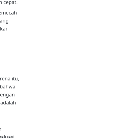
 cepat. 
emecah 
ang 
kan 
na itu, 
 bahwa 
engan 
 adalah 
 
luasi 