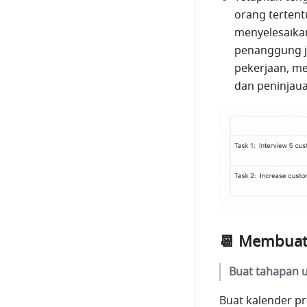
orang tertent
menyelesaikan
penanggung j
pekerjaan, m
dan peninjaua
📆 Membuat 
Buat tahapan u
Buat kalender pr