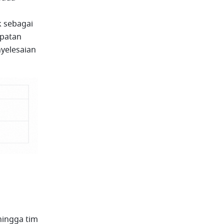
 sebagai 
patan 
elesaian 
ingga tim 