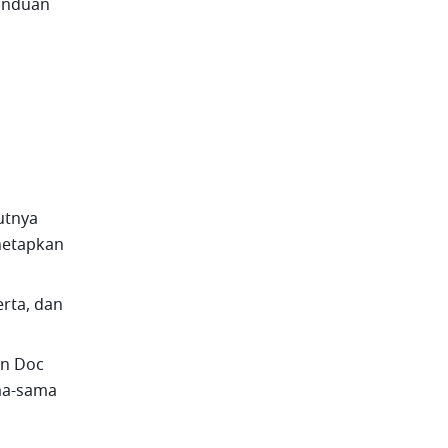
nduan 
tnya 
etapkan 
rta, dan 
n Doc 
a-sama 