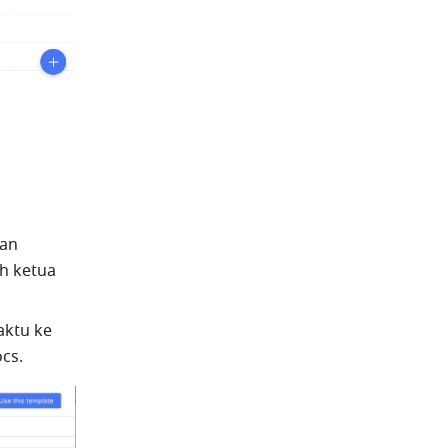
an 
h ketua 
ktu ke 
ocs.