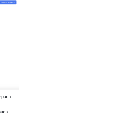
epada 
pada 