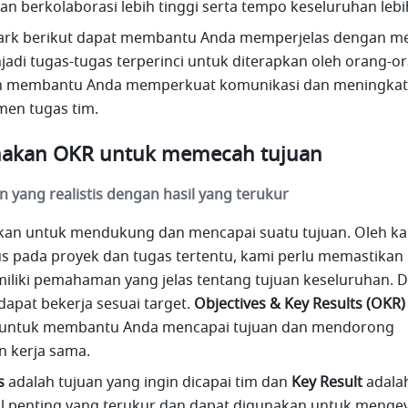
n berkolaborasi lebih tinggi serta tempo keseluruhan lebih
 Lark berikut dapat membantu Anda memperjelas dengan m
adi tugas-tugas terperinci untuk diterapkan oleh orang-or
kan membantu Anda memperkuat komunikasi dan meningkat
men tugas tim.
akan OKR untuk memecah tujuan
n yang realistis dengan hasil yang terukur
an untuk mendukung dan mencapai suatu tujuan. Oleh kare
s pada proyek dan tugas tertentu, kami perlu memastikan
iliki pemahaman yang jelas tentang tujuan keseluruhan. D
dapat bekerja sesuai target. 
Objectives & Key Results (OKR)
if untuk membantu Anda mencapai tujuan dan mendorong 
 kerja sama. 
s
 adalah tujuan yang ingin dicapai tim dan 
Key Result
 adalah
l penting yang terukur dan dapat digunakan untuk mengeva