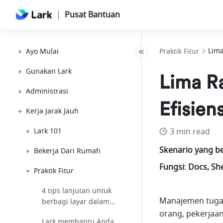
Pusat Bantuan
Lima
Ayo Mulai
Praktik Fitur
Gunakan Lark
Lima R
Administrasi
Efisie
Kerja Jarak Jauh
Lark 101
3 min read
Skenario yang b
Bekerja Dari Rumah
Fungsi
:
 Docs, Sh
Praktik Fitur
4 tips lanjutan untuk
Manajemen tugas
berbagi layar dalam
konferensi video
orang, pekerjaan
Lark membantu Anda