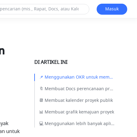
Masuk
n
DI ARTIKEL INI
📌 Menggunakan OKR untuk memecah tujuan​
🔖 Membuat Docs perencanaan proyek​
📆 Membuat kalender proyek publik​
📊 Membuat grafik kemajuan proyek​
yak 
💻 Menggunakan lebih banyak aplikasi untuk membantu manajemen​
an untuk 