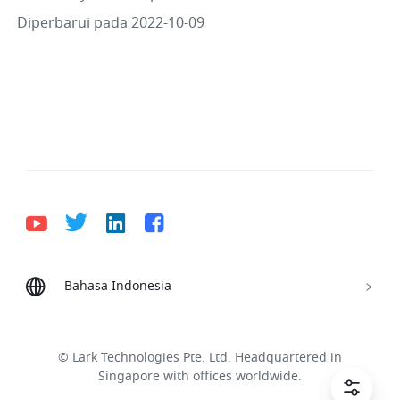
Diperbarui pada 2022-10-09
Bahasa Indonesia
Bahasa Indonesia
Deutsch
English
Español
Français
Italiano
Português (Brasil)
© Lark Technologies Pte. Ltd. Headquartered in
Tiếng Việt
ไทย
한국어
日本語
中文
Singapore with offices worldwide.
Русский язык
हिन्दी