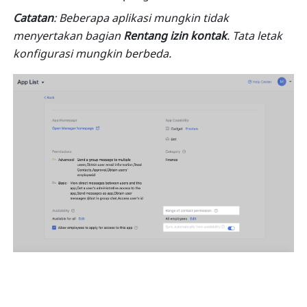
Catatan
: Beberapa aplikasi mungkin tidak 
menyertakan bagian 
Rentang izin kontak
. Tata letak 
konfigurasi mungkin berbeda. 