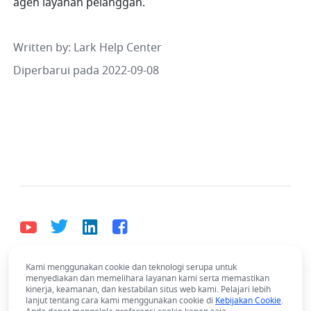
agen layanan pelanggan.
Written by
: 
Lark Help Center
Diperbarui pada 2022-09-08
Kami menggunakan cookie dan teknologi serupa untuk
Bahasa Indonesia
menyediakan dan memelihara layanan kami serta memastikan
Bahasa Indonesia
Deutsch
English
Español
kinerja, keamanan, dan kestabilan situs web kami. Pelajari lebih
lanjut tentang cara kami menggunakan cookie di
Kebijakan Cookie
.