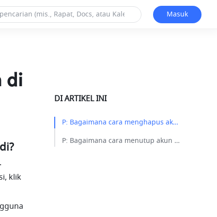
Masuk
 di
DI ARTIKEL INI
P: Bagaimana cara menghapus akun saya di Edisi Pribadi?​
P: Bagaimana cara menutup akun saya untuk sementara?​
di?
 
. Pengingat konfirmasi akan muncul. Setelah dikonfirmasi, klik 
ngguna 