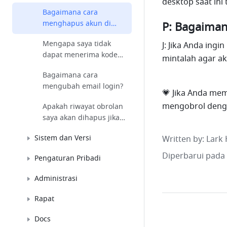
desktop saat ini
pribadi saya?
Bagaimana cara
menghapus akun di
P: Bagaiman
Edisi Pribadi?
Mengapa saya tidak
J: Jika Anda ing
dapat menerima kode
mintalah agar a
verifikasi SMS atau
Bagaimana cara
email?
mengubah email login?
💗 Jika Anda mem
mengobrol denga
Apakah riwayat obrolan
saya akan dihapus jika
saya mengubah alamat
Sistem dan Versi
Written by
: 
Lark 
email login saya?
Diperbarui pada
Pengaturan Pribadi
Administrasi
Rapat
Docs