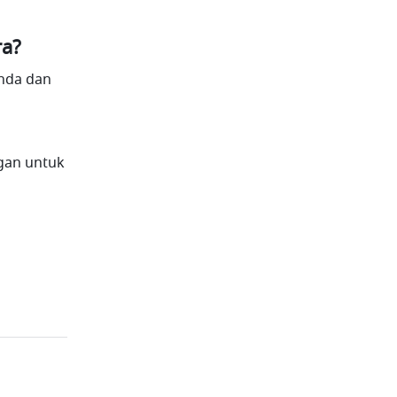
ra?
nda dan 
gan untuk 