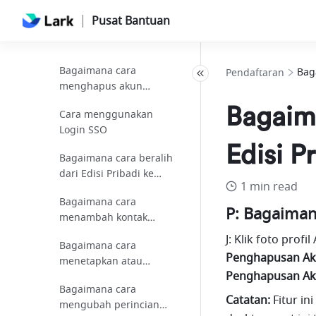
Pusat Bantuan
Dapatkan dan gunakan
Kode Tim
Bagaimana cara
Bag
Pendaftaran
menghapus akun
individu atau
Bagaim
Cara menggunakan
membubarkan
Login SSO
perusahaan?
Edisi P
Bagaimana cara beralih
dari Edisi Pribadi ke
1 min read
Edisi Tim?
Bagaimana cara
P: Bagaiman
menambah kontak
eksternal?
J: Klik foto profi
Bagaimana cara
Penghapusan A
menetapkan atau
Penghapusan A
mengubah kata sandi?
Bagaimana cara
Catatan:
 Fitur in
mengubah perincian