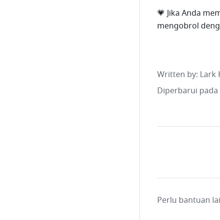
💗 Jika Anda mem
mengobrol denga
Written by
: 
Lark 
Diperbarui pada
Perlu bantuan l