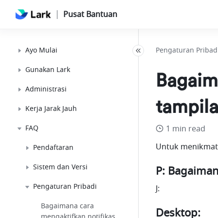
Pusat Bantuan
Ayo Mulai
Pengaturan Pribad
Gunakan Lark
Bagaim
Administrasi
tampil
Kerja Jarak Jauh
FAQ
1 min read
Untuk menikmati 
Pendaftaran
Sistem dan Versi
P: Bagaiman
Pengaturan Pribadi
J:  
Bagaimana cara
Desktop:
mengaktifkan notifikasi