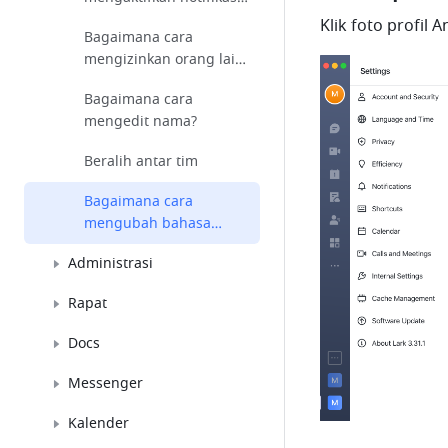
Lark?
Klik foto profil An
Bagaimana cara
mengizinkan orang lain
menemukan saya?
Bagaimana cara
mengedit nama?
Beralih antar tim
Bagaimana cara
mengubah bahasa
tampilan?
Administrasi
Rapat
Docs
Messenger
Kalender