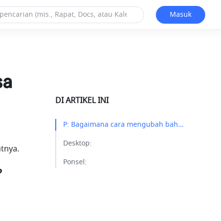
Masuk
sa
DI ARTIKEL INI
P: Bagaimana cara mengubah bahasa tampilan di Lark?​
Desktop:​
utnya.
Ponsel:​
?