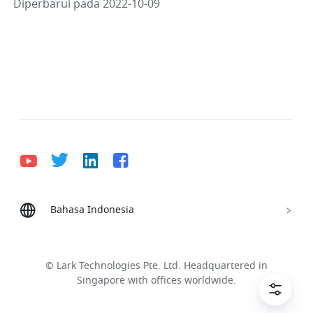
Diperbarui pada 2022-10-09
Bahasa Indonesia
Bahasa Indonesia
Deutsch
English
Español
Français
Italiano
Português (Brasil)
© Lark Technologies Pte. Ltd. Headquartered in
Tiếng Việt
ไทย
한국어
日本語
中文
Singapore with offices worldwide.
Русский язык
हिन्दी