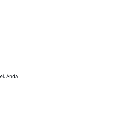
l. Anda 