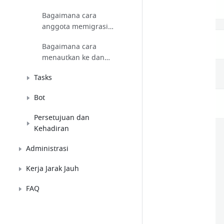
memigrasi email?
Bagaimana cara
anggota memigrasi
email?
Bagaimana cara
menautkan ke dan
melepas tautan dari
Tasks
Gmail?
Bot
Persetujuan dan
Kehadiran
Administrasi
Kerja Jarak Jauh
FAQ