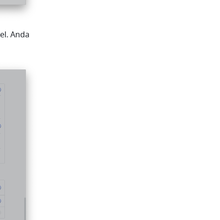
l. Anda 