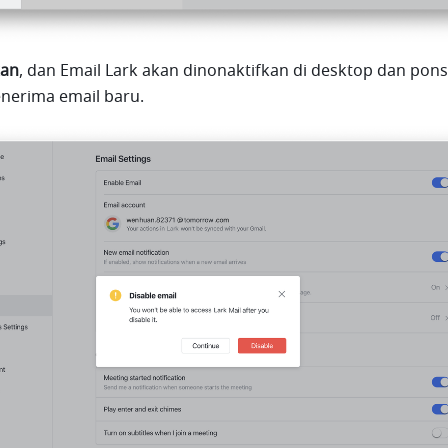
kan
, dan Email Lark akan dinonaktifkan di desktop dan ponse
nerima email baru.