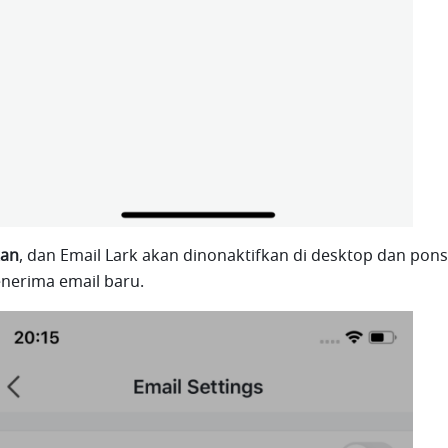
kan
, dan Email Lark akan dinonaktifkan di desktop dan ponse
nerima email baru.