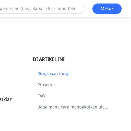
Masuk
DI ARTIKEL INI
Ringkasan fungsi​
Prosedur​
FAQ​
i dan 
Bagaimana cara mengaktifkan ulang email?​