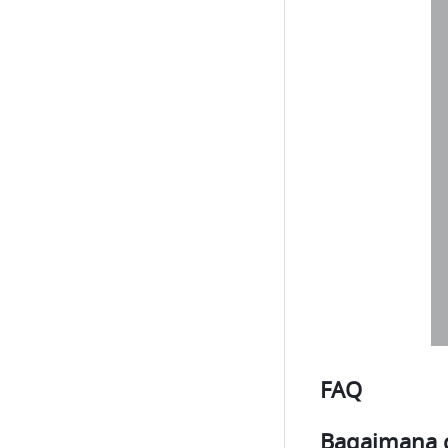
FAQ
Bagaimana c