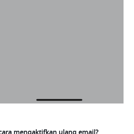
ara mengaktifkan ulang email?