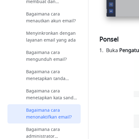
membuat dan
mengelola filter?
Bagaimana cara
menautkan akun email?
Menyinkronkan dengan
Ponsel
layanan email yang ada
Buka 
Pengatu
Bagaimana cara
mengunduh email?
Bagaimana cara
menetapkan tanda
tangan?
Bagaimana cara
menetapkan kata sandi
login untuk memigrasi
Bagaimana cara
email?
menonaktifkan email?
Bagaimana cara
administrator