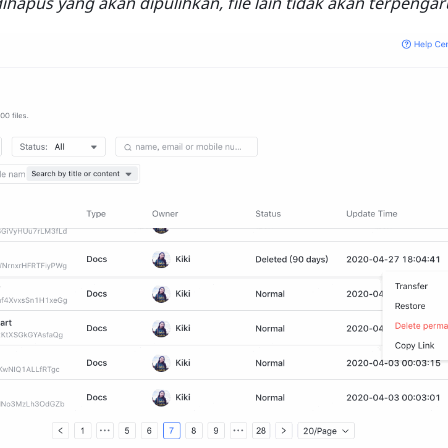
ihapus yang akan dipulihkan, file lain tidak akan terpengar