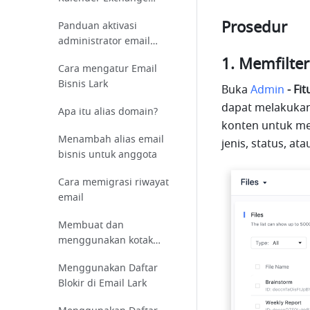
dengan Kalender Lark
Prosedur
Panduan aktivasi
administrator email
Lark
Memfilter
Cara mengatur Email
Bisnis Lark
Buka 
Admin
 - F
dapat melakukan 
Apa itu alias domain?
konten untuk men
Menambah alias email
jenis, status, a
bisnis untuk anggota
Cara memigrasi riwayat
email
Membuat dan
menggunakan kotak
surat publik
Menggunakan Daftar
Blokir di Email Lark