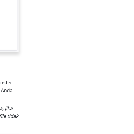
nsfer 
 Anda 
 jika 
le tidak 