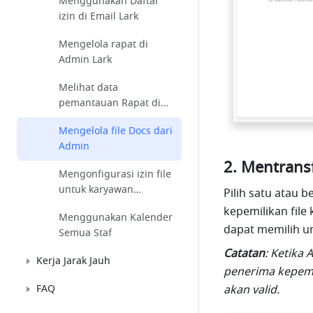
Menggunakan Daftar
izin di Email Lark
Mengelola rapat di
Admin Lark
Melihat data
pemantauan Rapat di
Admin
Mengelola file Docs dari
Admin
Mentransf
Mengonfigurasi izin file
untuk karyawan
Pilih satu atau be
perusahaan
kepemilikan file 
Menggunakan Kalender
dapat memilih u
Semua Staf
Catatan
: Ketika 
Kerja Jarak Jauh
penerima kepemili
FAQ
akan valid.