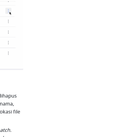
dihapus 
nama, 
asi file 
tch. 