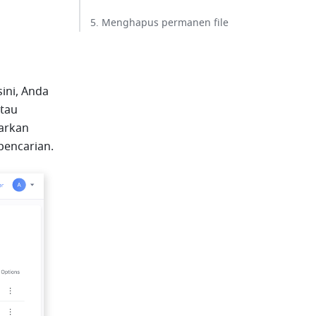
5. Menghapus permanen file​
ni, Anda 
tau 
arkan 
pencarian.