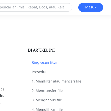
Masuk
DI ARTIKEL INI
Ringkasan fitur​
Prosedur​
1. Memfilter atau mencari file​
s, 
2. Mentransfer file​
e, 
3. Menghapus file​
 
4. Memulihkan file​