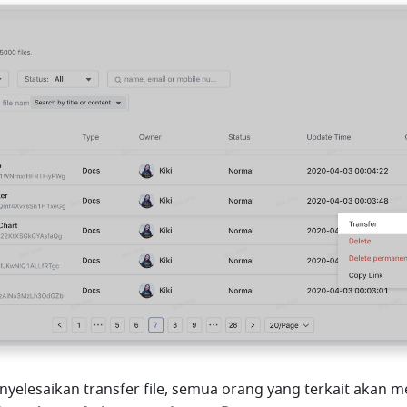
yelesaikan transfer file, semua orang yang terkait akan m