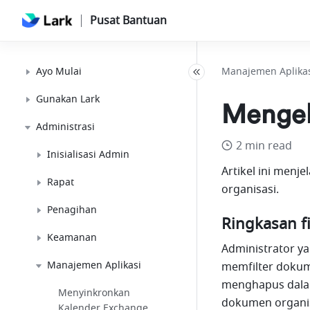
Pusat Bantuan
Ayo Mulai
Manajemen Aplika
Gunakan Lark
Mengelo
Administrasi
2 min read
Inisialisasi Admin
Artikel ini menj
Rapat
organisasi. 
Penagihan
Ringkasan fi
Keamanan
Administrator ya
Manajemen Aplikasi
memfilter dokum
menghapus dalam 
Menyinkronkan
dokumen organisa
Kalender Exchange