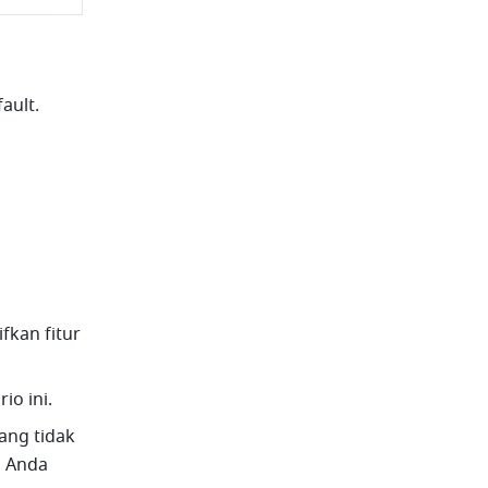
ult. 
kan fitur 
io ini.
ng tidak 
 Anda 