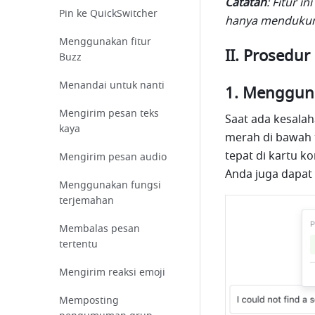
Catatan
: Fitur i
Pin ke QuickSwitcher
hanya mendukung
Menggunakan fitur
II. Prosedur
Buzz
Menandai untuk nanti
Menggunak
Mengirim pesan teks
Saat ada kesalah
kaya
merah di bawah te
tepat di kartu 
Mengirim pesan audio
Anda juga dapat
Menggunakan fungsi
terjemahan
Membalas pesan
tertentu
Mengirim reaksi emoji
Memposting