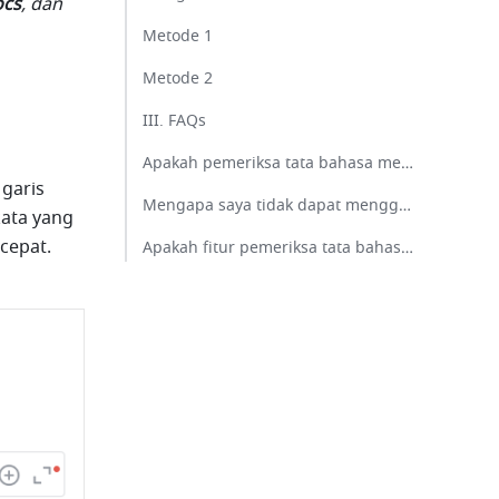
cs
, dan 
Metode 1​
Metode 2​
III. FAQs​
Apakah pemeriksa tata bahasa mendukung bahasa seperti Jepang dan Jerman?​
garis 
Mengapa saya tidak dapat menggunakan fitur pemeriksa tata bahasa di Messenger?​
ata yang 
epat. 
Apakah fitur pemeriksa tata bahasa di Docs berlaku untuk dokumen yang sudah ada?​