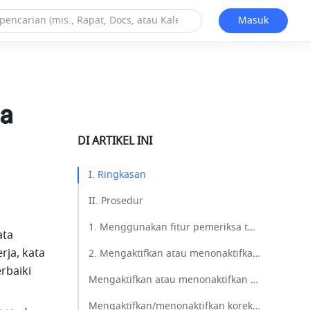
Masuk
ta
DI ARTIKEL INI
I. Ringkasan​
II. Prosedur​
1. Menggunakan fitur pemeriksa tata bahasa​
ta 
ja, kata 
2. Mengaktifkan atau menonaktifkan koreksi pintar​
baiki 
Mengaktifkan atau menonaktifkan koreksi pintar di Pengaturan​
Mengaktifkan/menonaktifkan koreksi pintar di Docs​