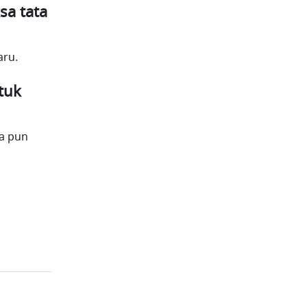
a tata 
aru.
uk 
a pun 