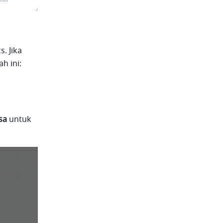
 Jika 
h ini:
sa
 untuk 