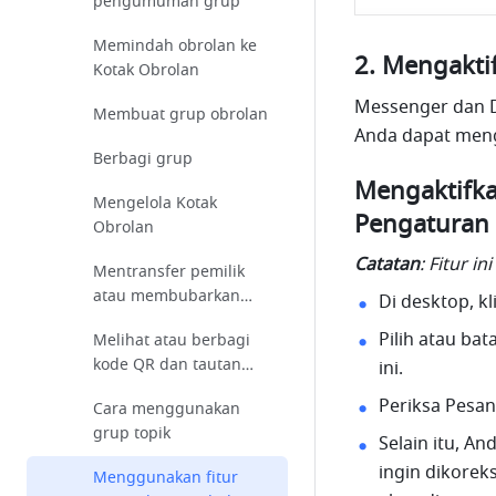
pengumuman grup
Memindah obrolan ke
Mengaktif
Kotak Obrolan
Messenger dan Do
Membuat grup obrolan
Anda dapat menga
Berbagi grup
Mengaktifka
Mengelola Kotak
Pengaturan
Obrolan
Catatan
: Fitur i
Mentransfer pemilik
atau membubarkan
Di desktop, kl
grup
Pilih atau ba
Melihat atau berbagi
kode QR dan tautan
ini.
saya
Periksa Pesan,
Cara menggunakan
grup topik
Selain itu, A
ingin dikorek
Menggunakan fitur