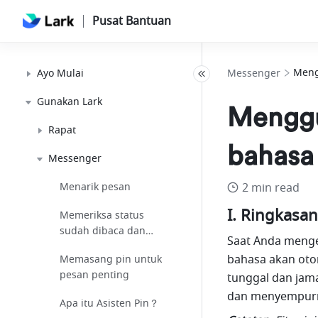
Pusat Bantuan
Meng
Ayo Mulai
Messenger
Gunakan Lark
Menggu
Rapat
bahasa
Messenger
Menarik pesan
2 min read
I. Ringkasan
Memeriksa status
sudah dibaca dan
Saat Anda menget
belum dibaca
bahasa akan otom
Memasang pin untuk
pesan penting
tunggal dan jam
dan menyempurna
Apa itu Asisten Pin？