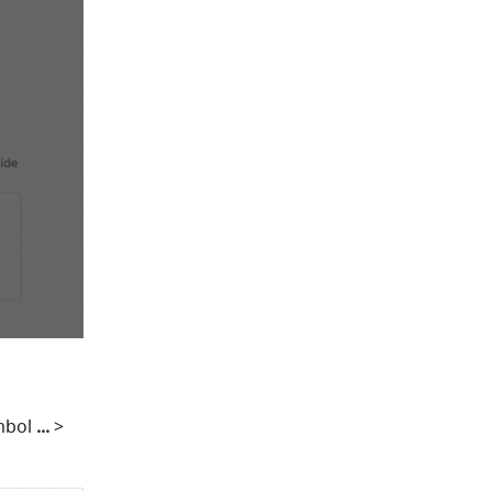
mbol 
... 
> 