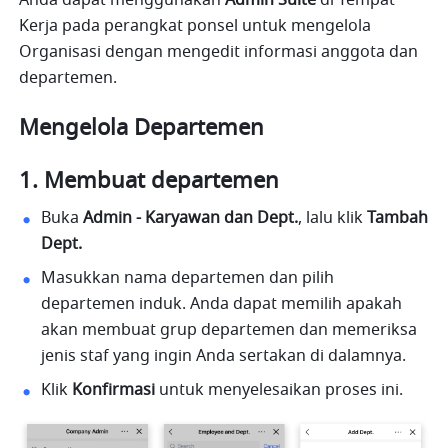
Anda dapat menggunakan 
Admin Suite
 di Tempat 
Kerja pada perangkat ponsel untuk mengelola 
Organisasi dengan mengedit informasi anggota dan 
departemen.
Mengelola Departemen 
Membuat departemen
Buka 
Admin - Karyawan dan Dept.
, lalu klik 
Tambah 
Dept.
Masukkan nama departemen dan pilih 
departemen induk. Anda dapat memilih apakah 
akan membuat grup departemen dan memeriksa 
jenis staf yang ingin Anda sertakan di dalamnya. 
Klik 
Konfirmasi 
untuk menyelesaikan proses ini. 