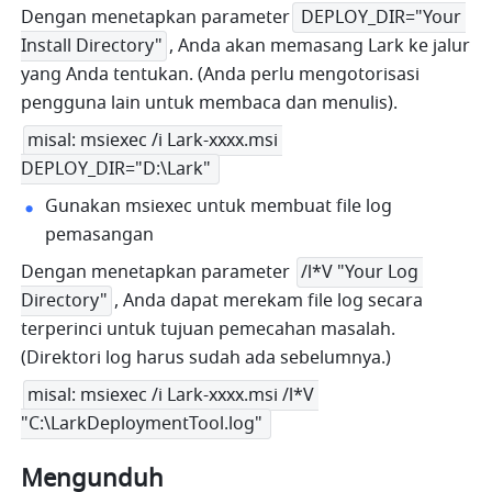
Dengan menetapkan parameter
 DEPLOY_DIR="Your 
Install Directory"
, Anda akan memasang Lark ke jalur 
yang Anda tentukan. (Anda perlu mengotorisasi 
pengguna lain untuk membaca dan menulis). 
misal: msiexec /i Lark-xxxx.msi 
DEPLOY_DIR="D:\Lark" 
Gunakan msiexec untuk membuat file log 
pemasangan
Dengan menetapkan parameter 
/l*V "Your Log 
Directory"
, Anda dapat merekam file log secara 
terperinci untuk tujuan pemecahan masalah. 
(Direktori log harus sudah ada sebelumnya.) 
misal: msiexec /i Lark-xxxx.msi /l*V 
"C:\LarkDeploymentTool.log" 
Mengunduh 