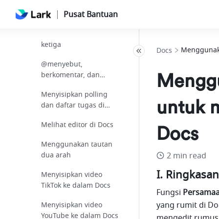
Halaman web apa yang
Pusat Bantuan
dapat disematkan ke
Docs?
Mengimpor file pihak
ketiga
Menggunaka
Docs
@menyebut,
berkomentar, dan
Menggu
membalas di Docs
Menyisipkan polling
untuk 
dan daftar tugas di
Docs
Melihat editor di Docs
Docs
Menggunakan tautan
dua arah
2 min read
I. Ringkasan
Menyisipkan video
TikTok ke dalam Docs
Fungsi 
Persama
yang rumit di Do
Menyisipkan video
YouTube ke dalam Docs
mengedit rumus 