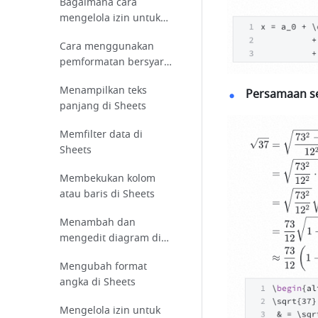
Bagaimana cara
mengelola izin untuk
docs?
Cara menggunakan
pemformatan bersyarat
di Sheets
Menampilkan teks
 Persamaan se
panjang di Sheets
Memfilter data di
Sheets
Membekukan kolom
atau baris di Sheets
Menambah dan
mengedit diagram di
sheet
Mengubah format
angka di Sheets
Mengelola izin untuk