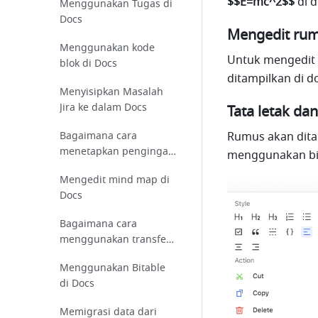
$$E=mc^2$$ 
di 
Menggunakan Tugas di
tertentu?
Docs
Mengedit ru
Menggunakan kode
Untuk mengedit 
blok di Docs
ditampilkan di d
Menyisipkan Masalah
Jira ke dalam Docs
Tata letak da
Rumus akan ditam
Bagaimana cara
menetapkan pengingat
menggunakan bila
di Bitable?
Mengedit mind map di
Docs
Bagaimana cara
menggunakan transfer
cerdas di Sheets?
Menggunakan Bitable
di Docs
Memigrasi data dari