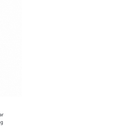
r 
otomatis mengonversi teks ke dalam format rumus. Misalnya, ketik langsung 