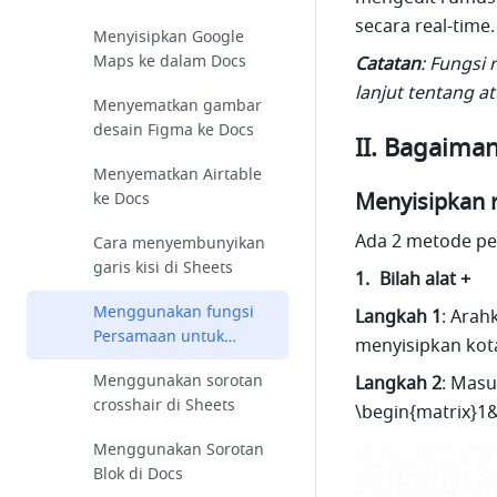
secara real-time.
Menyisipkan Google
Maps ke dalam Docs
Catatan
: Fungsi
lanjut tentang a
Menyematkan gambar
desain Figma ke Docs
II. Bagaima
Menyematkan Airtable
Menyisipkan
ke Docs
Ada 2 metode pe
Cara menyembunyikan
garis kisi di Sheets
Bilah alat +
Menggunakan fungsi
Langkah 1
:
Arahk
Persamaan untuk
menyisipkan kot
menyisipkan rumus ke
Menggunakan sorotan
Langkah 2
: Masu
dalam Docs
crosshair di Sheets
\begin{matrix}1&
Menggunakan Sorotan
Blok di Docs