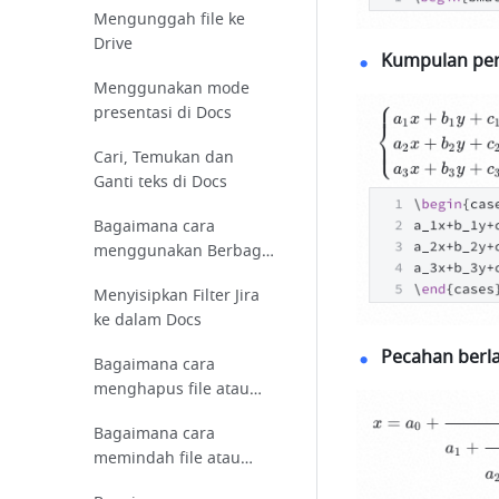
Mengunggah file ke
Drive
Kumpulan pe
Menggunakan mode
presentasi di Docs
Cari, Temukan dan
Ganti teks di Docs
Bagaimana cara
menggunakan Berbagi
tautan?
Menyisipkan Filter Jira
ke dalam Docs
Pecahan berla
Bagaimana cara
menghapus file atau
folder?
Bagaimana cara
memindah file atau
folder?