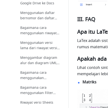
Google Drive ke Docs
Menggunakan daftar
bernomor dan daftar
III. FAQ
berpoin di Docs
Bagaimana cara
Apa itu LaTe
menggunakan riwayat
versi yang diperbarui di
LaTex adalah sis
Menggunakan versi
Docs?
rumus matematik
lama dari riwayat versi
di Docs
Menggambar diagram
Apakah ada 
alur dan diagram UML
Lihat contoh sint
di Docs
Bagaimana cara
mempelajari lebi
menggunakan
Matriks
pengingat tanggal di
Bagaimana cara
Sheets?
menggunakan Filter
Tampilan di Sheets?
Riwayat versi Sheets