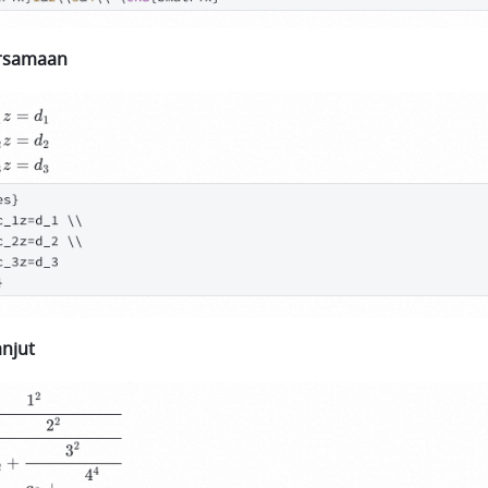
rsamaan
njut