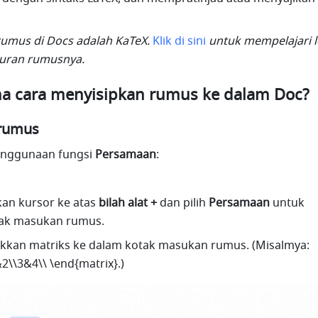
 rumus di Docs adalah KaTeX. 
Klik di sini
 untuk mempelajari l
turan rumusnya.
na cara menyisipkan rumus ke dalam Doc?
 rumus
nggunaan fungsi 
Persamaan
:
an kursor ke atas 
bilah alat +
 dan pilih 
Persamaan
 untuk 
ak masukan rumus. 
kkan matriks ke dalam kotak masukan rumus. (Misalmya: 
2\\3&4\\ \end{matrix}.)