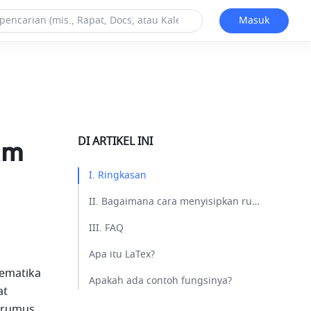
Masuk
DI ARTIKEL INI
am
I. Ringkasan​
II. Bagaimana cara menyisipkan rumus ke dalam Doc?​
III. FAQ​
Apa itu LaTex?​
matika 
Apakah ada contoh fungsinya?​
t 
 rumus 