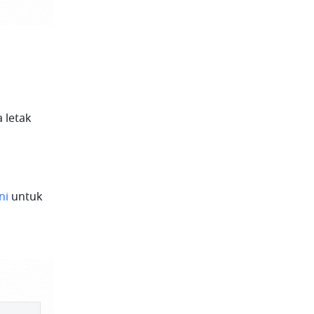
letak 
ni
 untuk 