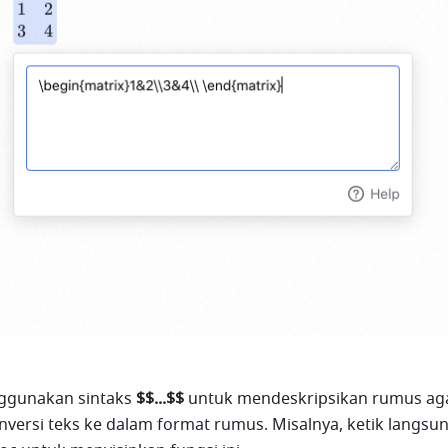
ggunakan sintaks
 $$...$$
 untuk mendeskripsikan rumus aga