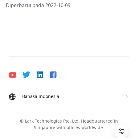
Diperbarui pada 2022-10-09
Bahasa Indonesia
Bahasa Indonesia
Deutsch
English
Español
Français
Italiano
Português (Brasil)
© Lark Technologies Pte. Ltd. Headquartered in
Tiếng Việt
ไทย
한국어
日本語
中文
Singapore with offices worldwide.
Русский язык
हिन्दी