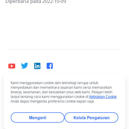
Diperbarui pada 2022-10-09
Kami menggunakan cookie dan teknologi serupa untuk
Bahasa Indonesia
menyediakan dan memelihara layanan kami serta memastikan
Bahasa Indonesia
Deutsch
English
Español
kinerja, keamanan, dan kestabilan situs web kami. Pelajari lebih
lanjut tentang cara kami menggunakan cookie di
Kebijakan Cookie
.
Français
Italiano
Português (Brasil)
Anda dapat mengelola preferensi cookie kapan saja.
© Lark Technologies Pte. Ltd. Headquartered in
Tiếng Việt
ไทย
한국어
日本語
中文
Singapore with offices worldwide.
Mengerti
Kelola Pengaturan
Русский язык
हिन्दी